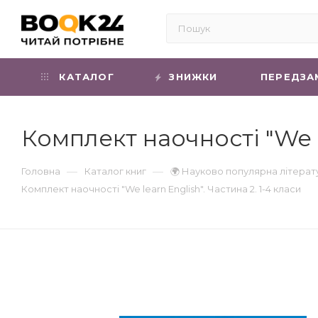
КАТАЛОГ
ЗНИЖКИ
ПЕРЕДЗА
Комплект наочності "We le
—
—
Головна
Каталог книг
🌍 Науково популярна літерат
Комплект наочності "We learn English". Частина 2. 1-4 класи