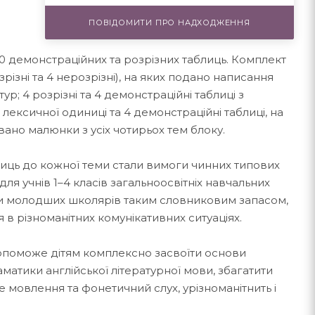
ПОВІДОМИТИ ПРО НАДХОДЖЕННЯ
20 демонстраційних та розрізних таблиць. Комплект
різні та 4 нерозрізні), на яких подано написання
тур; 4 розрізні та 4 демонстраційні таблиці з
ексичної одиниці та 4 демонстраційні таблиці, на
ано малюнки з усіх чотирьох тем блоку.
иць до кожної теми стали вимоги чинних типових
для учнів 1–4 класів загальноосвітніх навчальних
ити молодших школярів таким словниковим запасом,
 в різноманітних комунікативних ситуаціях.
поможе дітям комплексно засвоїти основи
аматики англійської літературної мови, збагатити
е мовлення та фонетичний слух, урізноманітнить і