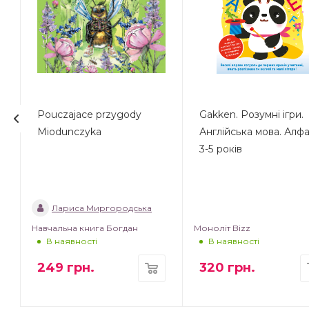
Pouczajace przygody
Gakken. Розумні ігри.
Miodunczyka
Англійська мова. Алфа
3-5 років
Лариса Миргородська
Навчальна книга Богдан
Моноліт Bizz
В наявності
В наявності
249
грн.
320
грн.