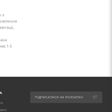
о з
мовлення
ігації,
аїні
ає 1-5
А
ПІДПИСАТИСЯ НА РОЗСИЛКУ
ти
авки