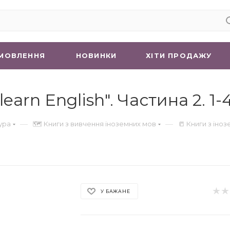
МОВЛЕННЯ
НОВИНКИ
ХIТИ ПРОДАЖУ
arn English". Частина 2. 1-
—
—
ура
🗺 Книги з вивчення іноземних мов
📒 Книги з іно
У БАЖАНЕ