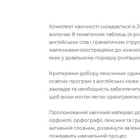
Комплект наочності складається із 
включає 8 тематичних таблиць (4 роз
англійських слів і граматичних струк
малюнками-ілюстраціями до кожної л
яких у довільному порядку розташов
Критеріями добору лексичних один
освітніх програм з англійської мови 
закладів та необхідність забезпеч
щоб вони могли легко орієнтуватися
Пропонований наочний матеріал до
орфоепії, орфографії, лексики та гр
активний словник, розвинути зв’язн
пожвавить навчальний процес.