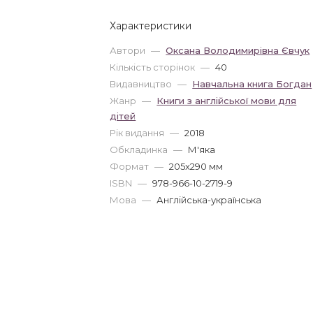
Характеристики
Автори
—
Оксана Володимирівна Євчук
Кількість сторінок
—
40
Видавництво
—
Навчальна книга Богдан
Жанр
—
Книги з англійської мови для
дітей
Рік видання
—
2018
Обкладинка
—
М'яка
Формат
—
205x290 мм
ISBN
—
978-966-10-2719-9
Мова
—
Англійська-українська