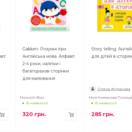
Gakken. Розумні ігри.
Story telling. Англі
віт.
Англійська мова. Алфавіт.
для дітей в історія
2-4 роки, наліпки і
багаторазові сторінки
для малювання
Олена Жупанова
Моноліт Bizz
Моя Книжкова Полиц
В наявності
В наявності
320
грн.
285
грн.