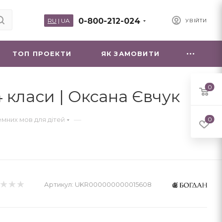
0-800-212-024
RU
|
UA
УВІЙТИ
ТОП ПРОЕКТИ
ЯК ЗАМОВИТИ
0
4 класи | Оксана Євчук
—
земних мов для дітей
0
Артикул:
UKR000000000015608