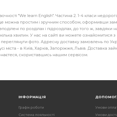
чності "We learn English". Частина 2. 1-4 класи недорог
и це можна простим і зручним способом, оформивши за
оділені по розділах і підрозділах, до того ж, завдяки нав
ілька хвилин. У нас на сайті ви можете ознайомитися з
і переглянути фото. Адресну доставку замовлень по Укр
міста - в Київ, Харків, Запоріжжя, Львів. Доставка займ
конаєтеся, скориставшись нашим сервісом.
ІНФОРМАЦІЯ
ДОПОМОГ
Графік роботи
Умови опла
Система лояльності
Умови дост