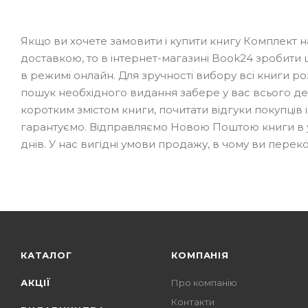
Якщо ви хочете замовити і купити книгу Комплект нао
доставкою, то в інтернет-магазині Book24 зробит
в режимі онлайн. Для зручності вибору всі книги розп
пошук необхідного видання забере у вас всього дек
коротким змістом книги, почитати відгуки покупців 
гарантуємо. Відправляємо Новою Поштою книги в усі 
днів. У нас вигідні умови продажу, в чому ви пере
КАТАЛОГ
КОМПАНІЯ
АКЦІЇ
Про компанію
Контакти