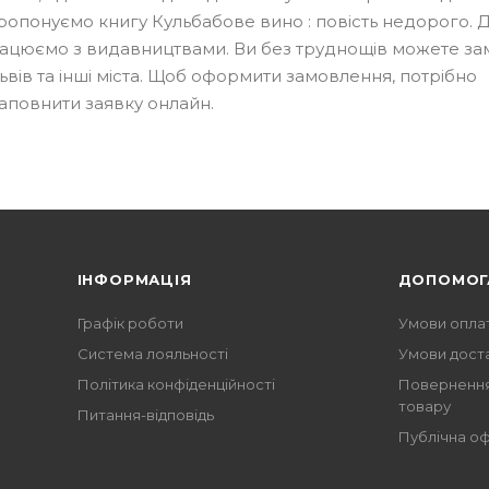
ропонуємо книгу Кульбабове вино : повість недорого. Д
працюємо з видавництвами. Ви без труднощів можете з
Львів та інші міста. Щоб оформити замовлення, потрібно
аповнити заявку онлайн.
ІНФОРМАЦІЯ
ДОПОМОГ
Графік роботи
Умови опла
Система лояльності
Умови дост
Політика конфіденційності
Повернення
товару
Питання-відповідь
Публічна о