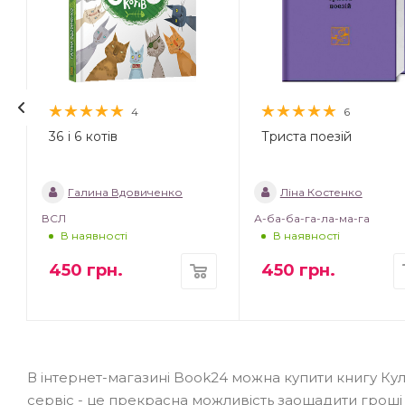
4
6
36 і 6 котів
Триста поезій
Галина Вдовиченко
Ліна Костенко
ВСЛ
А-ба-ба-га-ла-ма-га
В наявності
В наявності
450
грн.
450
грн.
В інтернет-магазині Book24 можна купити книгу Кул
сервіс - це прекрасна можливість заощадити гроші 