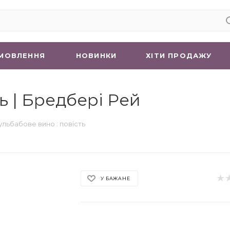
МОВЛЕННЯ
НОВИНКИ
ХIТИ ПРОДАЖУ
ь | Бредбері Рей
ульбабове вино : повість
У БАЖАНЕ