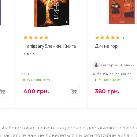
1
1
Напівзагублений. Книга
Дім на горі
третя
Валерий Шевчук
ВСЛ
А-ба-ба-га-ла-ма-га
В наявності
В наявності
400
грн.
380
грн.
ьбабове вино : повість з адресною доставкою по Украї
і час, адже вам не доведеться шукати потрібне виданн