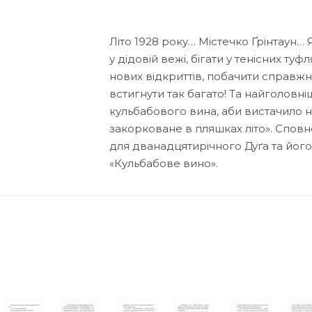
Літо 1928 року… Містечко Ґрінтаун… 
у дідовій вежі, бігати у тенісних ту
нових відкриттів, побачити справжн
встигнути так багато! Та найголовн
кульбабового вина, аби вистачило на 
закорковане в пляшках літо». Сповн
для дванадцятирічного Дуґа та його р
«Кульбабове вино».