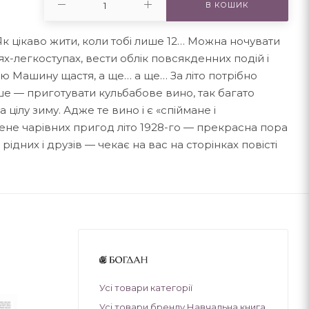
В КОШИК
Як цікаво жити, коли тобі лише 12… Можна ночувати
флях-легкоступах, вести облік повсякденних подій і
ю Машину щастя, а ще… а ще… За літо потрібно
іше — приготувати кульбабове вино, так багато
цілу зиму. Адже те вино і є «спіймане і
ене чарівних пригод літо 1928-го — прекрасна пора
ідних і друзів — чекає на вас на сторінках повісті
Усі товари категорії
Усі товари бренду Навчальна книга