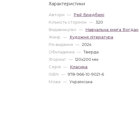
Характеристики
Автори
—
Рей Бредбері
Кількість сторінок
—
320
Видавництво
—
Навчальна книга Богдан
Жанр
—
Художня література
Рік видання
—
2024
Обкладинка
—
Тверда
Формат
—
120x200 мм
Серія
—
Класика
ISBN
—
978-966-10-9021-6
Мова
—
Українська