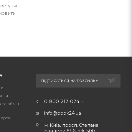
оступні
амовити
А
ПІДПИСАТИСЯ НА РОЗСИЛКУ
ти
авки
0-800-212-024
 та обмін
info@book24.ua
ферта
м. Київ, просп. Степана
Бандери 8/16, оф. 500