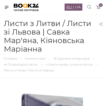
0
RU
|
UA
Листи з Литви / Листи
зі Львова | Савка
Мар'яна, Кiяновська
Марiанна
—
—
—
Головна
Каталог книг
📒 Художня література
—
—
📜 Література в прозі
⭐ Книги жанру сучасна проза
Листи з Литви / Листи зі Львова