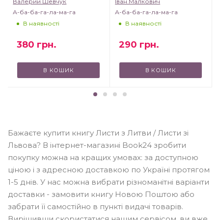
Валерий Шевчук
Іван Малкович
А-ба-ба-га-ла-ма-га
А-ба-ба-га-ла-ма-га
В наявності
В наявності
380
грн.
290
грн.
В КОШИК
В КОШИК
Бажаєте купити книгу Листи з Литви / Листи зі
Львова? В інтернет-магазині Book24 зробити
покупку можна на кращих умовах: за доступною
ціною і з адресною доставкою по Україні протягом
1-5 днів. У нас можна вибрати різноманітні варіанти
доставки - замовити книгу Новою Поштою або
забрати її самостійно в пункті видачі товарів.
Вирішивши скористатися нашим сервісом, ви вже