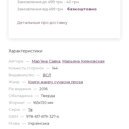
Замовлення до 499 грн. - 40
грн
.
Замовлення від 499 грн. -
безкоштовно
.
Детальніше про доставку
Характеристики
Автори
—
Мар’яна Савка
,
Марьяна Кияновская
Кількість сторінок
—
144
Видавництво
—
ВСЛ
Жанр
—
Книги жанру сучасна проза
Рік видання
—
2016
Обкладинка
—
Тверда
Формат
—
165x130 мм
Серія
—
Тв
ISBN
—
978-617-679-327-4
Мова
—
Українська