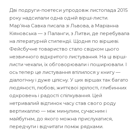
Дві подруги-поетеси упродовж листопада 2015
року надсилали одна одній вірші-листи.
Мар’яна Савка писала зі Львова, а Маріанна
Кіяновська — з Паланги, з Литви, де перебувала
на літературній стипендії. Щодня по віршеві.
Фейсбучне товариство стало свідком цього
незвичного відкритого листування. На ці вірші-
листи чекали, їх обговорювали і поширювали. І
ось тепер це листування втілилося у книгу —
діалогічну і дуже цілісну. У цих віршах так багато
людяності, любові, життєвої зрілості, глибинних
одкровень і радості спілкування. Цей
нетривалий відтинок часу став свого роду
вертикаллю — між минулим, сучасним і
майбутнім, до якого можна прислухатися,
передчути і відчитати поміж рядками.