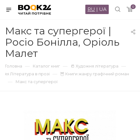
0
RU
|
UA
Макс та супергерої |
Росіо Бонілла, Оріоль
Малет
—
—
—
Головна
Каталог книг
📒 Художня література
—
📜 Література в прозі
🦉 Книги жанру графічний роман
—
Макс та супергерої