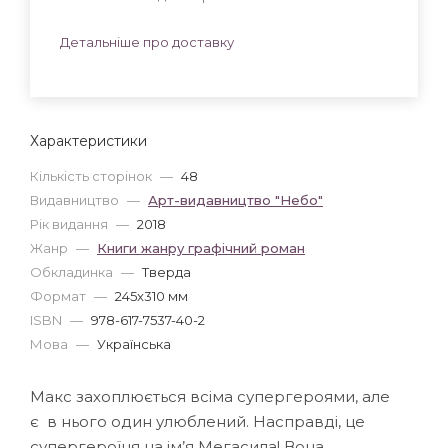
Детальніше про доставку
Характеристики
Кількість сторінок
—
48
Видавництво
—
Арт-видавництво "Небо"
Рік видання
—
2018
Жанр
—
Книги жанру графічний роман
Обкладинка
—
Тверда
Формат
—
245x310 мм
ISBN
—
978-617-7537-40-2
Мова
—
Українська
Макс захоплюється всiма супергероями, але
є в нього один улюблений. Насправдi, це
супергероїня на iм’я Мегасила! Вона