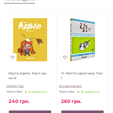
Крута Адель. Том 4 Це -
Чі. Життя однієї киці. Том
не я!
1
Містер Тан
Конамі Каната
Nasha Idea
Nasha Idea
В наявності
В наявності
240
грн.
260
грн.