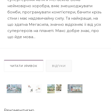
неймовiрно хоробра, вмiє знешкоджувати
бомби, програмувати комп’ютери, бачити крiзь
стiни i має надзвичайну силу. Та найкраще, на
що здатна Мегасила, значно вiдрiзняє її вiд усiх
супергероїв на планетi. Макс добре знає, про
що йде мова...
ЧИТАТИ УРИВОК
ВІДГУКИ
Рекомендуємо