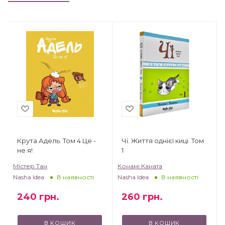
Крута Адель. Том 4 Це -
Чі. Життя однієї киці. Том
не я!
1
Містер Тан
Конамі Каната
Nasha Idea
Nasha Idea
В наявності
В наявності
240
грн.
260
грн.
В КОШИК
В КОШИК