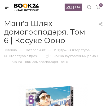
0
RU
|
UA
Манґа Шлях
домогосподаря. Том
6 | Косуке Ооно
—
—
—
Головна
Каталог книг
📒 Художня література
—
📜 Література в прозі
🦉 Книги жанру графічний роман
—
Манґа Шлях домогосподаря. Том 6