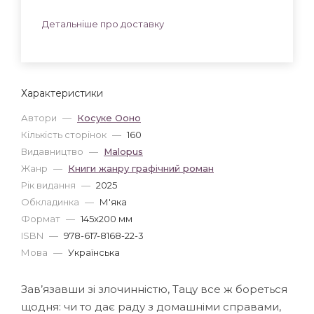
Детальніше про доставку
Характеристики
Автори
—
Косуке Ооно
Кількість сторінок
—
160
Видавництво
—
Malopus
Жанр
—
Книги жанру графічний роман
Рік видання
—
2025
Обкладинка
—
М'яка
Формат
—
145x200 мм
ISBN
—
978-617-8168-22-3
Мова
—
Українська
Зав’язавши зі злочинністю, Тацу все ж бореться
щодня: чи то дає раду з домашніми справами,