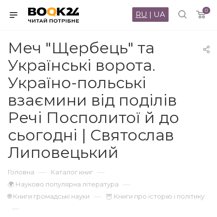
0
RU
|
UA
Меч "Щербець" та
Українські ворота.
Україно-польські
взаємини від поділів
Речі Посполитої й до
сьогодні | Святослав
Липовецький
—
—
Головна
Каталог книг
—
🌍 Науково популярна література
—
🌐 Книги громадські науки
🦉 Книги про історію і політику
—