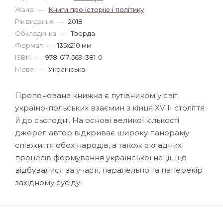
Жанр
—
Книги про історію і політику
Рік видання
—
2018
Обкладинка
—
Тверда
Формат
—
135x210 мм
ISBN
—
978-617-569-381-0
Мова
—
Українська
Пропонована книжка є путівником у світ
україно-польських взаємин з кінця XVIII століття
й до сьогодні. На основі великої кількості
джерел автор відкриває широку панораму
співжиття обох народів, а також складних
процесів формування української нації, що
відбувалися за участі, паралельно та наперекір
західному сусіду.