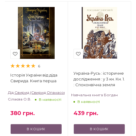
6
Україна-Русь : історичне
Історія України від діда
дослідження : у 3 кн. Кн. 1.
Свирида. Книга перша
: Споконвічна земля
Дід Свирид (Свирид Опанасович)
Навчальна книга Богдан
Сілаєва О.В.
В наявності
В наявності
380
грн.
439
грн.
В КОШИК
В КОШИК