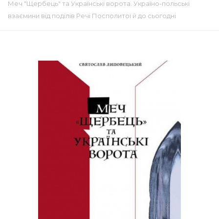
Меч "Щербець" та Українські ворота. Україно-польські
взаємини від поділів Речі Посполитої й до сьогодні