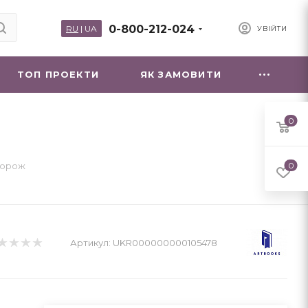
0-800-212-024
RU
|
UA
УВІЙТИ
ТОП ПРОЕКТИ
ЯК ЗАМОВИТИ
0
дорож
0
Артикул:
UKR000000000105478