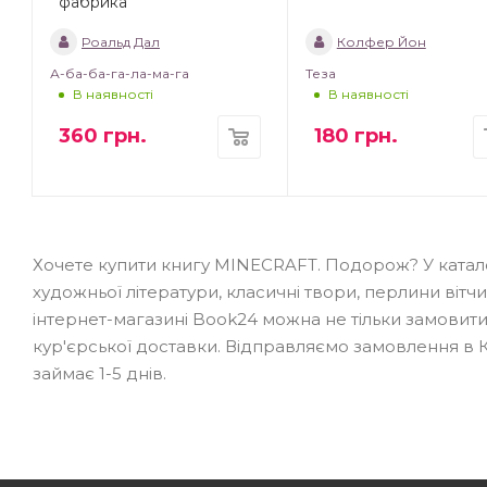
фабрика
Роальд Дал
Колфер Йон
А-ба-ба-га-ла-ма-га
Теза
В наявності
В наявності
360
грн.
180
грн.
Хочете купити книгу MINECRAFT. Подорож? У катало
художньої літератури, класичні твори, перлини вітчи
інтернет-магазині Book24 можна не тільки замовити
кур'єрської доставки. Відправляємо замовлення в Киї
займає 1-5 днів.