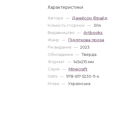
Характеристики
Автори
—
Джейсон Фрайд
Кількість сторінок
—
304
Видавництво
—
Artbooks
Жанр
—
Підліткова проза
Рік видання
—
2023
Обкладинка
—
Тверда
Формат
—
145x215 мм
Серія
—
Minecraft
ISBN
—
978-617-5230-11-4
Мова
—
Українська