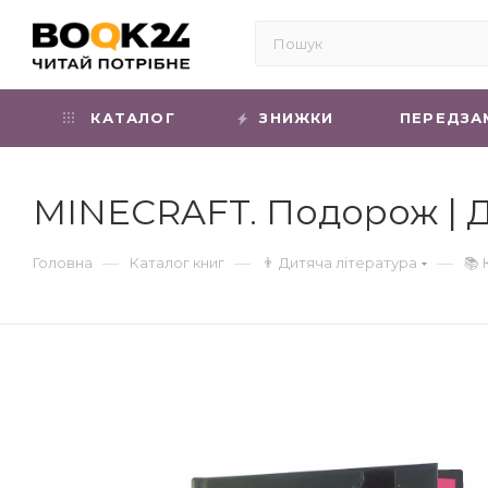
КАТАЛОГ
ЗНИЖКИ
ПЕРЕДЗА
MINECRAFT. Подорож | 
—
—
—
Головна
Каталог книг
👨 Дитяча література
📚 