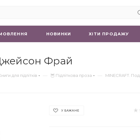
МОВЛЕННЯ
НОВИНКИ
ХIТИ ПРОДАЖУ
Джейсон Фрай
—
—
Книги для підлітків
🦉 Підліткова проза
MINECRAFT. По
У БАЖАНЕ