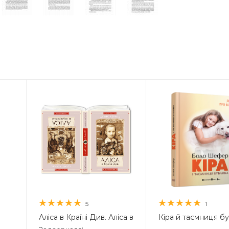
5
1
Аліса в Країні Див. Аліса в
Кіра й таємниця б