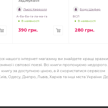
Задзеркаллі
Льюїс Керролл
Бодо Шефер
А-ба-ба-га-ла-ма-га
ВСЛ
В наявності
В наявності
390
грн.
280
грн.
зі нашого інтернет-магазину ви знайдете кращі зразки
зняної і світової поезії. Всі книги пропонуємо недорого.
 книгу за доступною ціною, а й скористатися сервісом
в, Одесу, Дніпро, Львів, Харків та інші міста України. Д