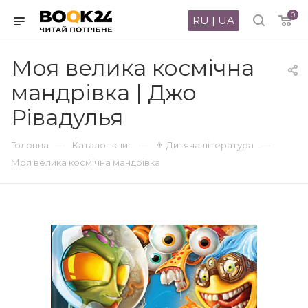
0
RU
|
UA
Моя велика космічна
мандрівка | Джо
Рівадулья
—
—
—
Головна
Каталог книг
👨 Дитяча література
Моя велика космічна мандрівка