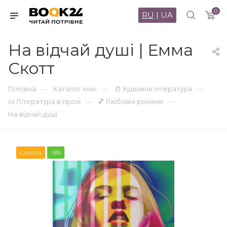
0
RU
|
UA
На відчай душі | Емма
Скотт
—
—
—
Головна
Каталог книг
📒 Художня література
—
—
📜 Література в прозі
💕 Любовні романи
На відчай душі
Скоро
-5%