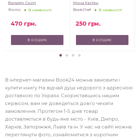
Вальтер Скотт
Мона Кастен
Фоліо
BookChef
В наявності
В наявності
470
грн.
250
грн.
В КОШИК
В КОШИК
В інтернет-магазині Book24 можна замовити і
купити книгу На відчай душі недорого з адресною
доставкою по Україні. Скориставшись нашим
сервісом, вам не доведеться довго чекати
замовлення. Протягом 1-5 днів товар
доставляється в будь-яке місто - Київ, Дніпро,
Харків, Запоріжжя, Львів та ін. У нас на сайті можна
переглянути фото, ознайомитися з коротким