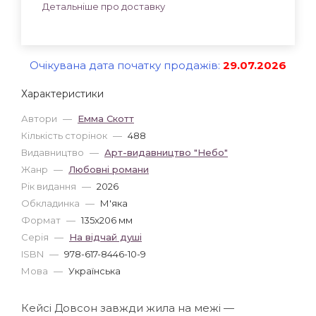
Детальніше про доставку
Очікувана дата початку продажів:
29.07.2026
Характеристики
Автори
—
Емма Скотт
Кількість сторінок
—
488
Видавництво
—
Арт-видавництво "Небо"
Жанр
—
Любовні романи
Рік видання
—
2026
Обкладинка
—
М'яка
Формат
—
135x206 мм
Серія
—
На відчай душі
ISBN
—
978-617-8446-10-9
Мова
—
Українська
Кейсі Довсон завжди жила на межі —