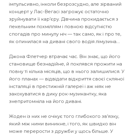
імпульсивно, інколи безрозсудно, але зірваний
концерт у Лас-Вегасі загрожує остаточно
зруйнувати її кар’єру. Дівчина прокидається з
пекельним похміллям і повною відсутністю
спогадів про минулу ніч — так само, як і про те,
як опинилася на дивані свого водія лімузина…
Джона Флетчер втрачає час. Він знає, що його
становище безнадійне, й поклявся прожити на
повну ті кілька місяців, що в нього залишилися. У
його планах — відвідати відкриття своєї скляної
інсталяції в престижній галереї і аж ніяк не
закохуватися в дику рок-музикантку, яка
знепритомніла на його дивані.
Жоден із них не очікує того глибокого зв’язку,
який між ними виникне, і того, як швидко він
може перерости з дружби у щось більше. У