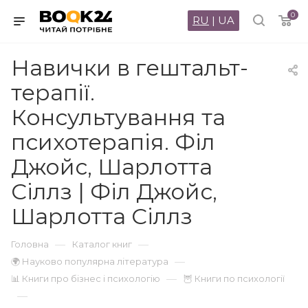
0
RU
|
UA
Навички в гештальт-
терапії.
Консультування та
психотерапія. Філ
Джойс, Шарлотта
Сіллз | Філ Джойс,
Шарлотта Сіллз
—
—
Головна
Каталог книг
—
🌍 Науково популярна література
—
📊 Книги про бізнес і психологію
🦉 Книги по психології
—