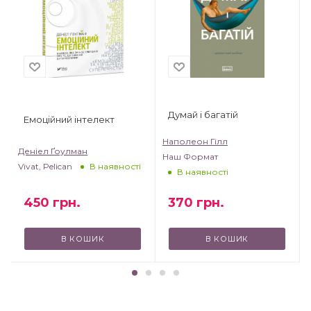
Думай і багатій
Емоційний інтелект
Наполеон Гілл
Деніел Ґоулман
Наш Формат
Vivat, Pelican
В наявності
В наявності
450
грн.
370
грн.
В КОШИК
В КОШИК