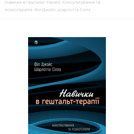
Навички в гештальт-терапії. Консультування та
психотерапія. Філ Джойс, Шарлотта Сіллз