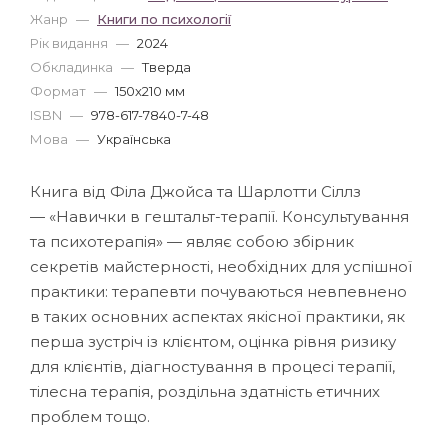
Жанр
—
Книги по психології
Рік видання
—
2024
Обкладинка
—
Тверда
Формат
—
150x210 мм
ISBN
—
978-617-7840-7-48
Мова
—
Українська
Книга від Філа Джойса та Шарлотти Сіллз
— «Навички в гештальт-терапії. Консультування
та психотерапія» — являє собою збірник
секретів майстерності, необхідних для успішної
практики: терапевти почуваються невпевнено
в таких основних аспектах якісної практики, як
перша зустріч із клієнтом, оцінка рівня ризику
для клієнтів, діагностування в процесі терапії,
тілесна терапія, роздільна здатність етичних
проблем тощо.