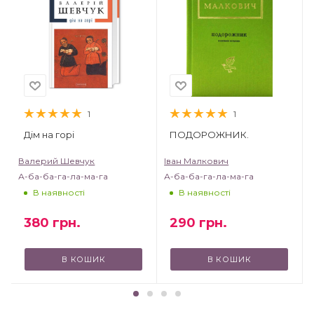
1
1
Дім на горі
ПОДОРОЖНИК.
Валерий Шевчук
Іван Малкович
А-ба-ба-га-ла-ма-га
А-ба-ба-га-ла-ма-га
В наявності
В наявності
380
грн.
290
грн.
В КОШИК
В КОШИК