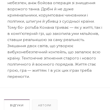
небезпек, аніж бойова операція зі знищення
ворожого танка. Дрібні й не дуже
кримінальники, корумповані чиновники і
політики, шпигуні й убивці з сусідньої країни.
Тому бо- ротьба Конана триває — як у житті, так і
в комп’ютерній грі, що захопила уми мільйонів,
ставши реальнішою за саму реальність.
Змішання двох світів, що утворює
вибухонебезпечний коктейль, що запалює всю
країну. Тектонічне зіткнення старого і нового
політичного й воєнного порядків. Життя стає
грою, гра — життям. І в усіх цих іграх треба
перемогти.
ВІДГУКИ
АВТОРИ