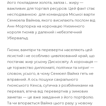
його покладами золота, заліза і... жиру —
важливих для торгівлі ресурсів. Цей факт стає
несподіванкою для командора Міської варти
Семюела Ваймза, якого висилають послом від
Анк-Морпорка на коронацію Низинного
короля ґномів у далекий і небезпечний
Убервальд.
Ґноми, вампіри та перевертні населяють цей
лісистий і не особ­ливо цивілізований край, що
постачає жир усьому Дискосвіту. А коронація —
це торжество дипломатії, політики та інтриг —
словом, усього, в чому Семюел Ваймз геть не
вправний. А ось пошуки сакрального
ґномського Кекса, сутичка з розбійниками на
перевалі, втеча від перевертнів у зимових
заметах — це вже завдання з його портфоліо.
Та чи впорається Ваймз цього разу: у новому