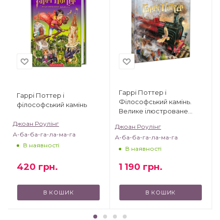
Гаррі Поттер і
Гаррі Поттер і
Філософський камінь.
філософський камінь
Велике ілюстроване
видання
Джоан Роулінг
Джоан Роулінг
А-ба-ба-га-ла-ма-га
А-ба-ба-га-ла-ма-га
В наявності
В наявності
420
грн.
1 190
грн.
В КОШИК
В КОШИК