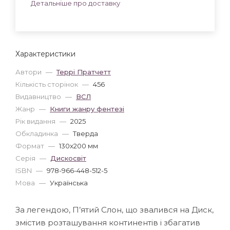
Детальніше про доставку
Характеристики
Автори
—
Террі Пратчетт
Кількість сторінок
—
456
Видавництво
—
ВСЛ
Жанр
—
Книги жанру фентезі
Рік видання
—
2025
Обкладинка
—
Тверда
Формат
—
130x200 мм
Серія
—
Дискосвіт
ISBN
—
978-966-448-512-5
Мова
—
Українська
За легендою, П’ятий Слон, що звалився на Диск,
змістив розташування континентів і збагатив