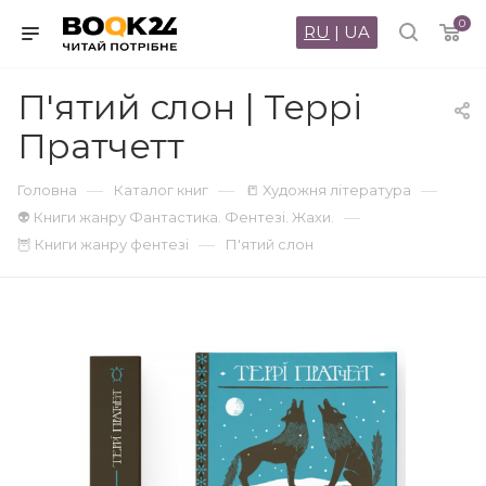
0
RU
|
UA
П'ятий слон | Террі
Пратчетт
—
—
—
Головна
Каталог книг
📒 Художня література
—
👽 Книги жанру Фантастика. Фентезі. Жахи.
—
🦉 Книги жанру фентезі
П'ятий слон