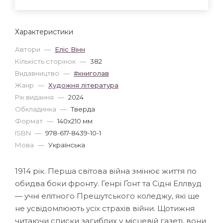
Характеристики
Автори
—
Еліс Вінн
Кількість сторінок
—
382
Видавництво
—
#книголав
Жанр
—
Художня література
Рік видання
—
2024
Обкладинка
—
Тверда
Формат
—
140x210 мм
ISBN
—
978-617-8439-10-1
Мова
—
Українська
1914 рік. Перша світова війна змінює життя по
обидва боки фронту. Генрі Ґонт та Сідні Еллвуд
— учні елітного Прешутського коледжу, які ще
не усвідомлюють усіх страхів війни. Щотижня
читаючи списки загиблих у місцевій газеті, вони