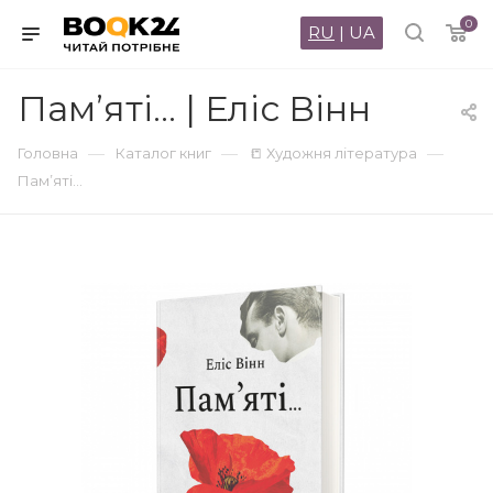
0
RU
|
UA
Пам’яті… | Еліс Вінн
—
—
—
Головна
Каталог книг
📒 Художня література
Пам’яті…