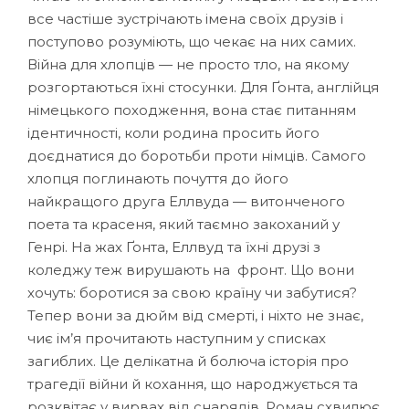
все частіше зустрічають імена своїх друзів і
поступово розуміють, що чекає на них самих.
Війна для хлопців — не просто тло, на якому
розгортаються їхні стосунки. Для Ґонта, англійця
німецького походження, вона стає питанням
ідентичності, коли родина просить його
доєднатися до боротьби проти німців. Самого
хлопця поглинають почуття до його
найкращого друга Еллвуда — витонченого
поета та красеня, який таємно закоханий у
Генрі. На жах Ґонта, Еллвуд та їхні друзі з
коледжу теж вирушають на фронт. Що вони
хочуть: боротися за свою країну чи забутися?
Тепер вони за дюйм від смерті, і ніхто не знає,
чиє ім’я прочитають наступним у списках
загиблих. Це делікатна й болюча історія про
трагедії війни й кохання, що народжується та
розквітає у вирвах від снарядів. Роман схвилює