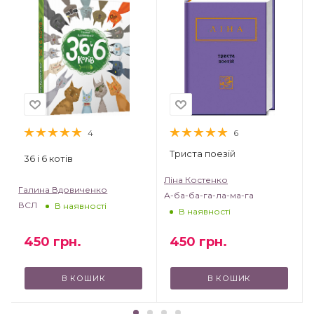
4
6
Триста поезій
36 і 6 котів
Ліна Костенко
Галина Вдовиченко
А-ба-ба-га-ла-ма-га
ВСЛ
В наявності
В наявності
450
грн.
450
грн.
В КОШИК
В КОШИК