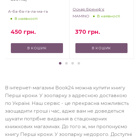
Оскар Бреніф’є
А-ба-ба-га-ла-ма-га
MAMINO
В наявності
В наявності
370
грн.
450
грн.
В КОШИК
В КОШИК
В інтернет-магазині Book24 можна купити книгу
Перші кроки. У зоопарку з адресною доставкою
по Україні. Наш сервіс - це прекрасна можливість
заощадити гроші і час, адже вам не доведеться
шукати потрібне видання в стаціонарних
книжкових магазинах. До того ж, ми пропонуємо
книгу Перші кроки. У зоопарку недорого. Доступні