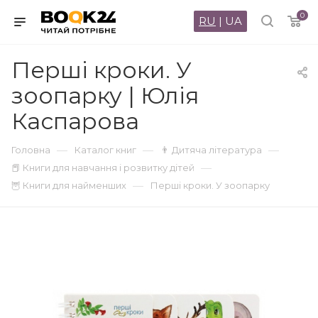
0
RU
|
UA
Перші кроки. У
зоопарку | Юлія
Каспарова
—
—
—
Головна
Каталог книг
👨 Дитяча література
—
📕 Книги для навчання і розвитку дітей
—
🦉 Книги для найменших
Перші кроки. У зоопарку