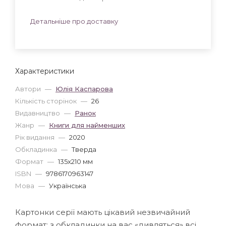
Детальніше про доставку
Характеристики
Автори
—
Юлія Каспарова
Кількість сторінок
—
26
Видавництво
—
Ранок
Жанр
—
Книги для найменших
Рік видання
—
2020
Обкладинка
—
Тверда
Формат
—
135x210 мм
ISBN
—
9786170963147
Мова
—
Українська
Картонки серії мають цікавий незвичайний
формат: з обкладинки на вас «дивляться» всі