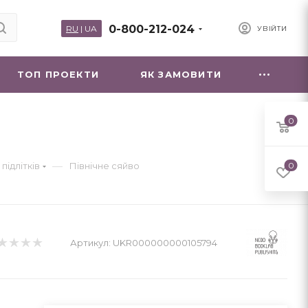
0-800-212-024
RU
|
UA
УВІЙТИ
ТОП ПРОЕКТИ
ЯК ЗАМОВИТИ
0
—
підлітків
Північне сяйво
0
Артикул:
UKR000000000105794