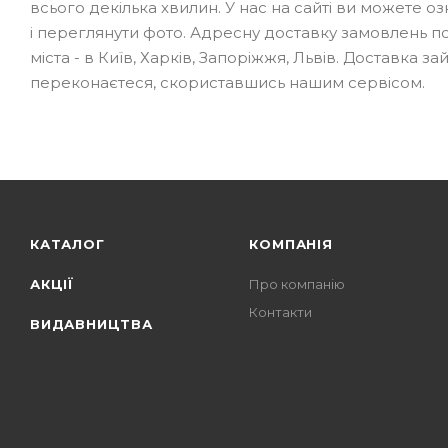
всього декілька хвилин. У нас на сайті ви можете о
і переглянути фото. Адресну доставку замовлень п
міста - в Київ, Харків, Запоріжжя, Львів. Доставка за
переконаєтеся, скориставшись нашим сервісом.
КАТАЛОГ
КОМПАНІЯ
АКЦІЇ
Про компанію
Контакти
ВИДАВНИЦТВА