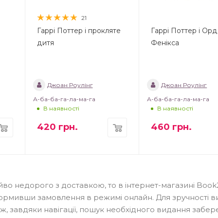
21
Гаррі Поттер і прокляте
Гаррі Поттер і Ор
дитя
Фенікса
Джоан Роулінг
Джоан Роулінг
А-ба-ба-га-ла-ма-га
А-ба-ба-га-ла-ма-га
В наявності
В наявності
420
грн.
460
грн.
яйво недорого з доставкою, то в інтернет-магазині Book
ормивши замовлення в режимі онлайн. Для зручності в
о ж, завдяки навігації, пошук необхідного видання забер