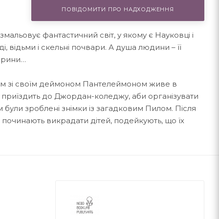
ПОВІДОМИТИ ПРО НАДХОДЖЕННЯ
мальовує фантастичний світ, у якому є Науковці і
і, відьми і скельні почвари. А душа людини – її
варини…
ом зі своїм деймоном Пантелеймоном живе в
 – приїздить до Джордан-коледжу, аби організувати
м були зроблені знімки із загадковим Пилом. Після
і починають викрадати дітей, подейкують, що їх