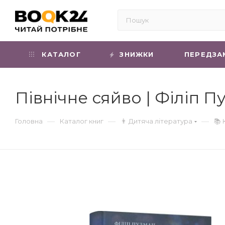
КАТАЛОГ
ЗНИЖКИ
ПЕРЕДЗА
Північне сяйво | Філіп П
—
—
—
Головна
Каталог книг
👨 Дитяча література
📚 