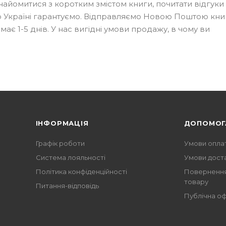
знайомитися з коротким змістом книги, почитати відгуки
о Україні гарантуємо. Відправляємо Новою Поштою книг
ймає 1-5 днів. У нас вигідні умови продажу, в чому ви
ІНФОРМАЦІЯ
ДОПОМОГ
Графік роботи
Умови опла
Система лояльності
Умови дост
Політика конфіденційності
Повернення
товару
Питання-відповідь
Публічна о