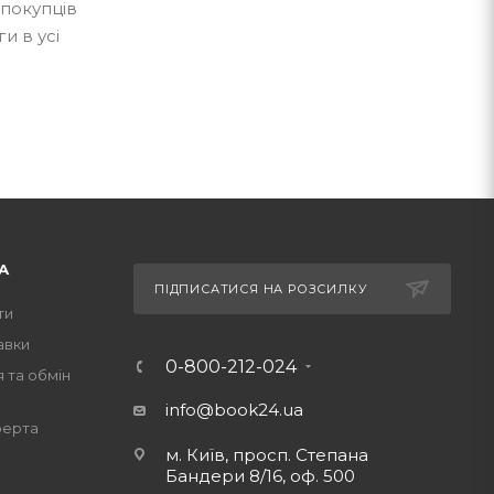
 покупців
и в усі
А
ПІДПИСАТИСЯ НА РОЗСИЛКУ
ти
авки
0-800-212-024
 та обмін
info@book24.ua
ферта
м. Київ, просп. Степана
Бандери 8/16, оф. 500