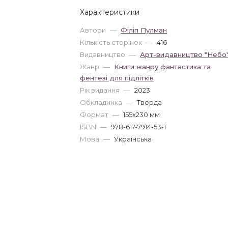
Характеристики
Автори
—
Філіп Пулман
Кількість сторінок
—
416
Видавництво
—
Арт-видавництво "Небо
Жанр
—
Книги жанру фантастика та
фентезі для підлітків
Рік видання
—
2023
Обкладинка
—
Тверда
Формат
—
155x230 мм
ISBN
—
978-617-7914-53-1
Мова
—
Українська