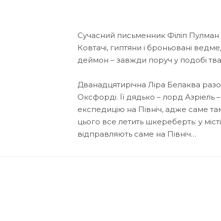
Сучасний письменник Філіп Пулман з
Ковтачі, гиптяни і броньовані ведмед
деймон – завжди поруч у подобі т
Дванадцятирічна Ліра Белаква раз
Оксфорді. Її дядько – лорд Азріель
експедицію на Північ, адже саме та
цього все летить шкереберть: у міст
відправляють саме на Північ…