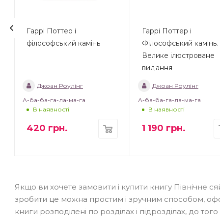
Гаррі Поттер і
Гаррі Поттер і
філософський камінь
Філософський камінь.
Велике ілюстроване
видання
Джоан Роулінг
Джоан Роулінг
А-ба-ба-га-ла-ма-га
А-ба-ба-га-ла-ма-га
В наявності
В наявності
420
грн.
1 190
грн.
Якщо ви хочете замовити і купити книгу Північне с
зробити це можна простим і зручним способом, оф
книги розподілені по розділах і підрозділах, до тог