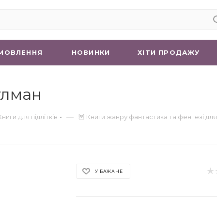
МОВЛЕННЯ
НОВИНКИ
ХIТИ ПРОДАЖУ
улман
—
Книги для підлітків
🦉 Книги жанру фантастика та фентезі для 
У БАЖАНЕ