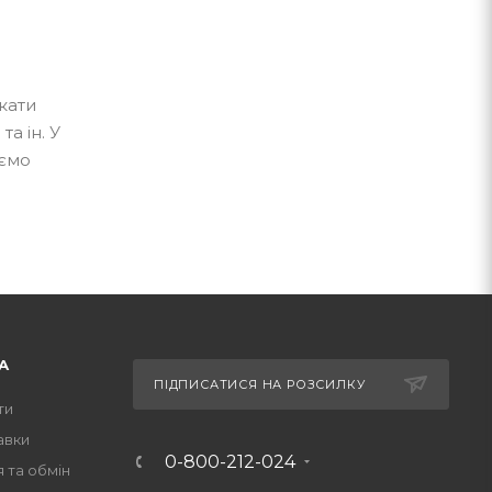
кати
а ін. У
уємо
А
ПІДПИСАТИСЯ НА РОЗСИЛКУ
ти
авки
0-800-212-024
 та обмін