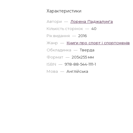
Характеристики
Автори
—
Лорена Паджалунґа
Кількість сторінок
—
40
Рік видання
—
2016
Жанр
—
Книги про спорт і спортсменів
Обкладинка
—
Тверда
Формат
—
205x255 мм
ISBN
—
978-88-544-1111-1
Мова
—
Англійська