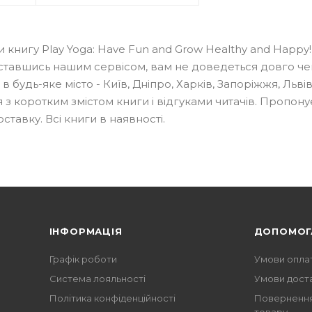
 книгу Play Yoga: Have Fun and Grow Healthy and Happy!
ставшись нашим сервісом, вам не доведеться довго че
будь-яке місто - Київ, Дніпро, Харків, Запоріжжя, Львів т
 з коротким змістом книги і відгуками читачів. Пропон
ставку. Всі книги в наявності.
ІНФОРМАЦІЯ
ДОПОМОГ
Графік роботи
Умови опла
Система лояльності
Умови дост
Політика конфіденційності
Повернення