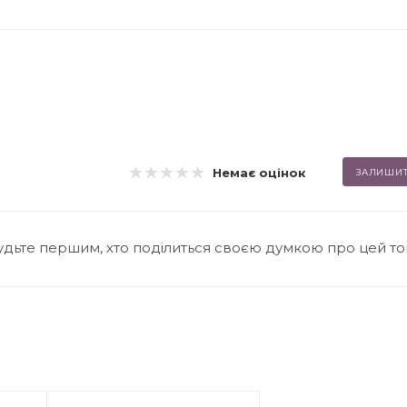
Немає оцінок
ЗАЛИШИТ
удьте першим, хто поділиться своєю думкою про цей т