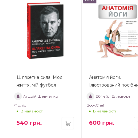
Шляхетна сила. Моє
Анатомія йоги.
життя, мій футбол
Ілюстрований посібн
Андрій Шевченко
Ебіґейл Еллсворт
Фоліо
BookChef
В наявності
В наявності
540
грн.
600
грн.