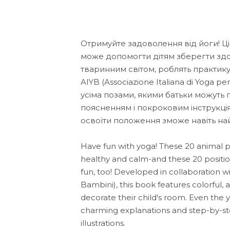
Отримуйте задоволення від йоги! Ці
може допомогти дітям зберегти здоро
тваринним світом, роблять практику 
AIYB (Associazione Italiana di Yoga p
усіма позами, якими батьки можуть 
поясненням і покроковим інструкці
освоїти положення зможе навіть н
Have fun with yoga! These 20 animal po
healthy and calm-and these 20 positio
fun, too! Developed in collaboration wi
Bambini), this book features colorful,
decorate their child's room. Even the 
charming explanations and step-by-ste
illustrations.