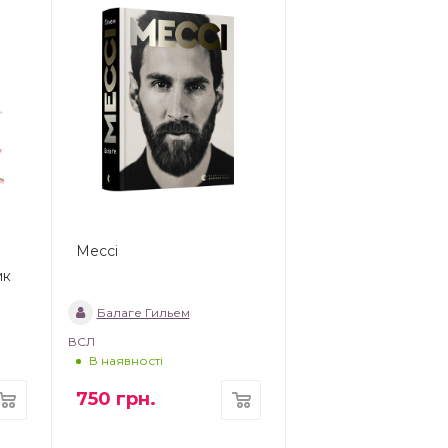
Мессі
ик
Балаге Гильем
ВСЛ
В наявності
750
грн.