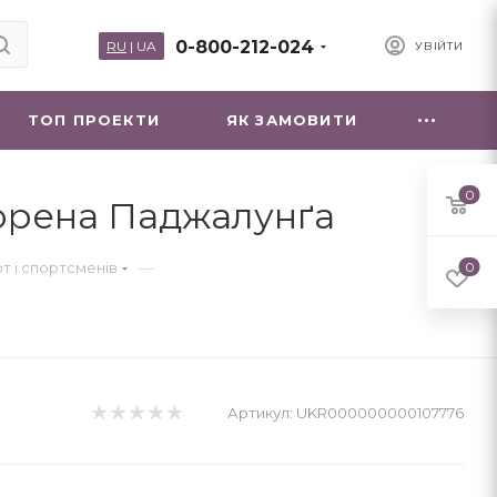
0-800-212-024
RU
|
UA
УВІЙТИ
ТОП ПРОЕКТИ
ЯК ЗАМОВИТИ
0
 Лорена Паджалунґа
—
рт і спортсменів
0
Артикул:
UKR000000000107776