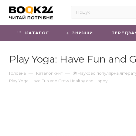
КАТАЛОГ
ЗНИЖКИ
ПЕРЕДЗА
Play Yoga: Have Fun and
—
—
Головна
Каталог книг
🌍 Науково популярна літерат
Play Yoga: Have Fun and Grow Healthy and Happy!