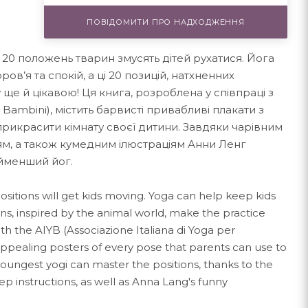
ПОВІДОМИТИ ПРО НАДХОДЖЕННЯ
 20 положень тварин змусять дітей рухатися. Йога
в’я та спокій, а ці 20 позицій, натхненних
ще й цікавою! Ця книга, розроблена у співпраці з
er Bambini), містить барвисті привабливі плакати з
прикрасити кімнату своєї дитини. Завдяки чарівним
ям, а також кумедним ілюстраціям Анни Ленг
айменший йог.
sitions will get kids moving. Yoga can help keep kids
ns, inspired by the animal world, make the practice
th the AIYB (Associazione Italiana di Yoga per
 appealing posters of every pose that parents can use to
youngest yogi can master the positions, thanks to the
p instructions, as well as Anna Lang's funny