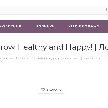
МОВЛЕННЯ
НОВИНКИ
ХIТИ ПРОДАЖУ
 Grow Healthy and Happy! |
—
—
ура
💊 Книги про медицину і здоров'я
🏋 Книги про спо
У БАЖАНЕ