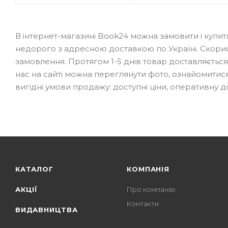
В інтернет-магазині Book24 можна замовити і купити
недорого з адресною доставкою по Україні. Скори
замовлення. Протягом 1-5 днів товар доставляється в 
нас на сайті можна переглянути фото, ознайомитися
вигідні умови продажу: доступні ціни, оперативну до
КАТАЛОГ
КОМПАНІЯ
АКЦІЇ
Про компанію
Контакти
ВИДАВНИЦТВА