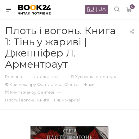
0
RU
|
UA
Плоть і вогонь. Книга
1: Тінь у жариві |
Дженніфер Л.
Арментраут
—
—
—
Головна
Каталог книг
📒 Художня література
—
👽 Книги жанру Фантастика. Фентезі. Жахи.
—
🦉 Книги жанру фентезі
Плоть і вогонь. Книга 1: Тінь у жариві