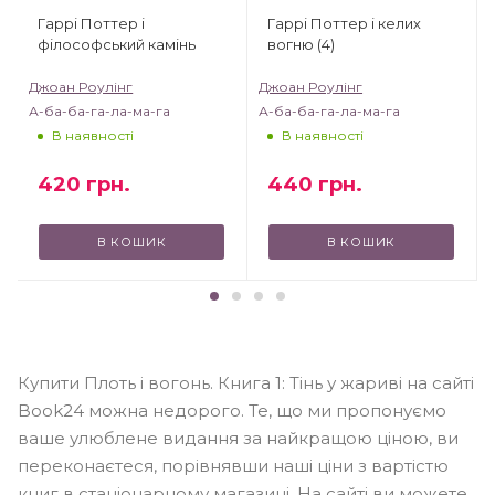
Гаррі Поттер і
Гаррі Поттер і келих
філософський камінь
вогню (4)
Джоан Роулінг
Джоан Роулінг
А-ба-ба-га-ла-ма-га
А-ба-ба-га-ла-ма-га
В наявності
В наявності
420
грн.
440
грн.
В КОШИК
В КОШИК
Купити Плоть і вогонь. Книга 1: Тінь у жариві на сайті
Book24 можна недорого. Те, що ми пропонуємо
ваше улюблене видання за найкращою ціною, ви
переконаєтеся, порівнявши наші ціни з вартістю
книг в стаціонарному магазині. На сайті ви можете