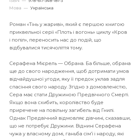
ISBN
—
978-617-548-181-3
Мова
—
Українська
Роман «Тінь у жариві», який є першою книгою
приквельної серії «Плоть і вогонь» циклу «Кров
і попіл», переносить нас до подій, що
відбувалися тисячоліття тому.
Серафена Мієрель — Обрана. Ба більше, обрана
ще до свого народження, щоб дотримати умов
відчайдушної угоди, яку її предок уклав задля
спасіння свого народу. Згідно з домовленістю,
Сера має стати Дружиною Предвічного Смерті.
Якщо вона схибить, королівство буде
приречене на повільну загибель від Гнилі.
Однак Предвічний відмовляє дівчині, сказавши,
що не потребує Дружини. Віднині Серафена
чужа у власному домі, ганьба сім’ї і народу, які