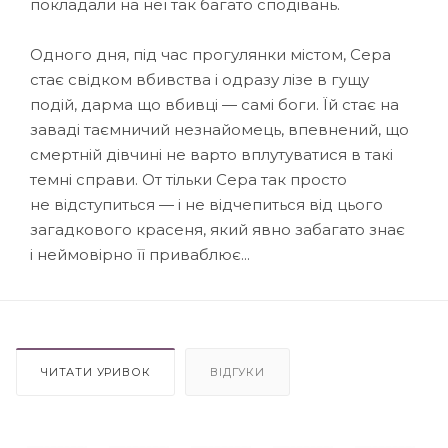
покладали на неї так багато сподівань.
Одного дня, під час прогулянки містом, Сера
стає свідком вбивства і одразу лізе в гущу
подій, дарма що вбивці — самі боги. Їй стає на
заваді таємничий незнайомець, впевнений, що
смертній дівчині не варто вплутуватися в такі
темні справи. От тільки Сера так просто
не відступиться — і не відчепиться від цього
загадкового красеня, який явно забагато знає
і неймовірно її приваблює...
ЧИТАТИ УРИВОК
ВІДГУКИ