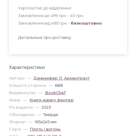
Укрпоштою до відділення:
Замовлення до 499 грн. - 40
грн
.
Замовлення від 499 грн. -
безкоштовно
.
Детальніше про доставку
Характеристики
Автори
—
Дженніфер Л. Арментраут
Кількість сторінок
—
688
Видавництво
—
BookChef
Жанр
—
Книги жанру фентезі
Рік видання
—
2023
Обкладинка
—
Тверда
Формат
—
165x245 мм
Серія
—
Плоть і вогонь