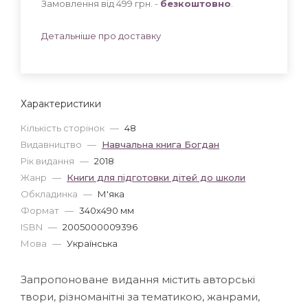
Замовлення від 499 грн. -
безкоштовно
.
Детальніше про доставку
Характеристики
Кількість сторінок
—
48
Видавництво
—
Навчальна книга Богдан
Рік видання
—
2018
Жанр
—
Книги для підготовки дітей до школи
Обкладинка
—
М'яка
Формат
—
340x490 мм
ISBN
—
2005000009396
Мова
—
Українська
Запропоноване видання містить авторські
твори, різноманітні за тематикою, жанрами,