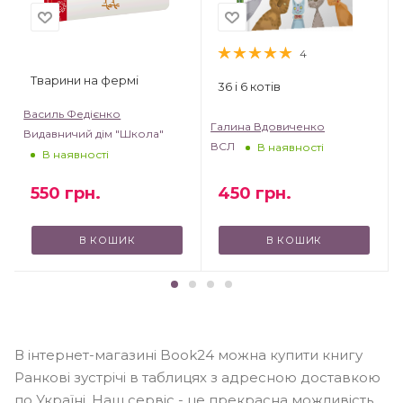
4
Тварини на фермі
36 і 6 котів
Василь Федієнко
Галина Вдовиченко
Видавничий дім "Школа"
ВСЛ
В наявності
В наявності
550
грн.
450
грн.
В КОШИК
В КОШИК
В інтернет-магазині Book24 можна купити книгу
Ранкові зустрічі в таблицях з адресною доставкою
по Україні. Наш сервіс - це прекрасна можливість