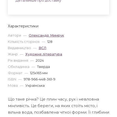
Детальніше про доставку
Характеристики
Автори
—
Олександр Мимрук
Кількість сторінок
—
128
Видавництво
—
ВСЛ
Жанр
—
Художня література
Рік видання
—
2024
Обкладинка
—
Тверда
Формат
—
125x165 мм
ISBN
—
978-966-448-361-9
Мова
—
Українська
Що таке річка? Це плин часу, рух і невловна
мінли­вість. Це береги, на яких стоїть місто, і
вільна вода, позбавлена чіткої форми. Її глибини