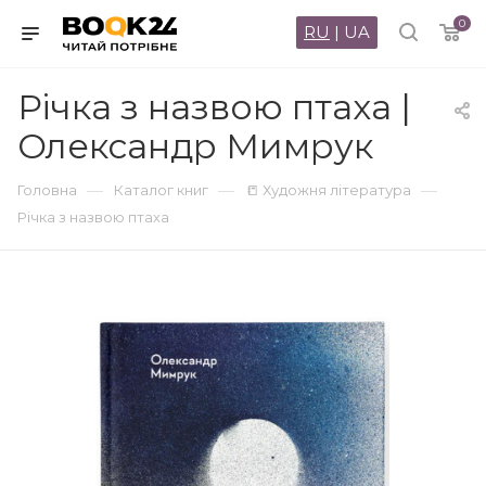
0
RU
|
UA
Річка з назвою птаха |
Олександр Мимрук
—
—
—
Головна
Каталог книг
📒 Художня література
Річка з назвою птаха