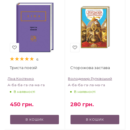
6
Триста поезій
Сторожова застава
Ліна Костенко
Володимир Рутківський
А-ба-ба-га-ла-ма-га
А-ба-ба-га-ла-ма-га
В наявності
В наявності
450
грн.
280
грн.
В КОШИК
В КОШИК