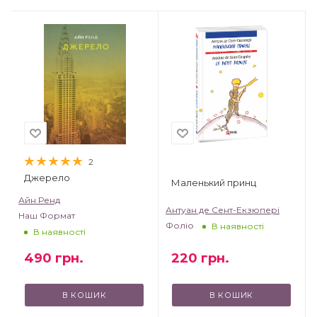
2
Джерело
Маленький принц
Айн Ренд
Антуан де Сент-Екзюпері
Наш Формат
Фоліо
В наявності
В наявності
490
грн.
220
грн.
В КОШИК
В КОШИК