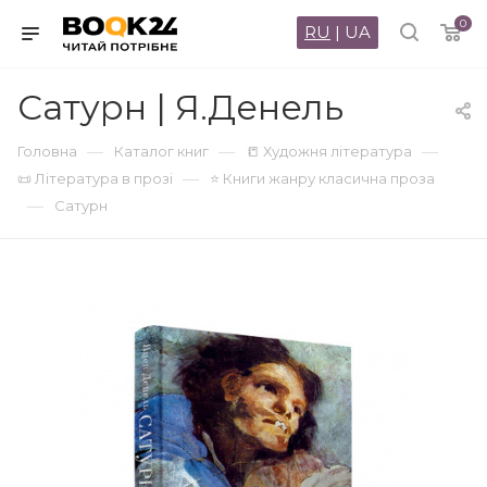
0
RU
|
UA
Сатурн | Я.Денель
—
—
—
Головна
Каталог книг
📒 Художня література
—
📜 Література в прозі
⭐ Книги жанру класична проза
—
Сатурн