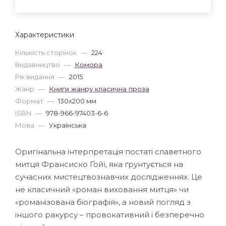
Характеристики
Кількість сторінок
—
224
Видавництво
—
Комора
Рік видання
—
2015
Жанр
—
Книги жанру класична проза
Формат
—
130x200 мм
ISBN
—
978-966-97403-6-6
Мова
—
Українська
Оригінальна інтерпретація постаті славетного
митця Франсиско Ґойї, яка ґрунтується на
сучасних мистецтвознавчих дослідженнях. Це
не класичний «роман виховання митця» чи
«романізована біографія», а новий погляд з
іншого ракурсу – провокативний і безперечно