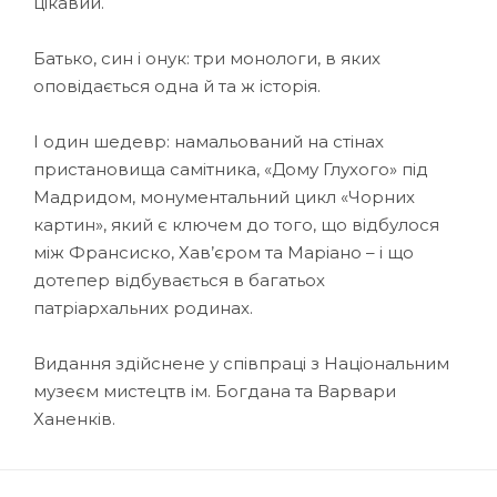
цікавий.
Батько, син і онук: три монологи, в яких
оповідається одна й та ж історія.
І один шедевр: намальований на стінах
пристановища самітника, «Дому Глухого» під
Мадридом, монументальний цикл «Чорних
картин», який є ключем до того, що відбулося
між Франсиско, Хав’єром та Маріано – і що
дотепер відбувається в багатьох
патріархальних родинах.
Видання здійснене у співпраці з Національним
музеєм мистецтв ім. Богдана та Варвари
Ханенків.