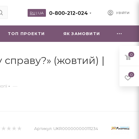
0-800-212-024
RU
|
UA
УВІЙТИ
ТОП ПРОЕКТИ
ЯК ЗАМОВИТИ
0
 справу?» (жовтий) |
0
—
огії
Артикул:
UKR000000000111234