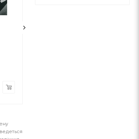
2
2
Сила інтровертів. Тихі
Мислення швид
люди у світі, що не може
повільне
мовчати
Сьюзан Кейн
Даніель Канем
Наш Формат
Наш Формат
В наявності
В наявності
470
грн.
550
грн.
лену
оведеться