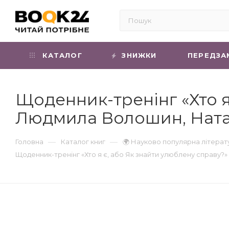
КАТАЛОГ
ЗНИЖКИ
ПЕРЕДЗА
Щоденник-тренінг «Хто я
Людмила Волошин, Ната
—
—
Головна
Каталог книг
🌍 Науково популярна літерат
Щоденник-тренінг «Хто я є, або Як знайти улюблену справу?»