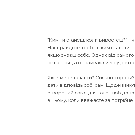
"Ким ти станеш, коли виростеш?” - ч
Насправді не треба ніким ставати. 
якщо знаєш себе. Однак від самог
пізнає світ, а от найважливішу для се
Які в мене таланти? Сильні сторони?
дати відповідь собі сам. Щоденник-т
створений саме для того, щоб допо
в ньому, коли вважаєте за потрібне