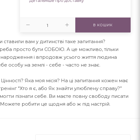
Детальніше про доставку
В КОШИК
и ставили вам у дитинстві таке запитання?
Треба просто бути СОБОЮ. А це можливо, тільки
о народження і впродовж усього життя людина
бе особу на землі - себе - часто не знає.
 Цінності? Яка моя місія? На ці запитання кожен має
ренінг "Хто я є, або Як знайти улюблену справу?”
могти пізнати себе. Ви маєте повну свободу писати
. Можете робити це щодня або ж під настрій.