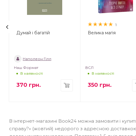
1
Думай і багатій
Велика магія
Наполеон Гілл
Наш Формат
ВСЛ
В наявності
В наявності
370
грн.
350
грн.
В інтернет-магазині Book24 можна замовити і купит
справу?» (жовтий) недорого з адресною доставкою