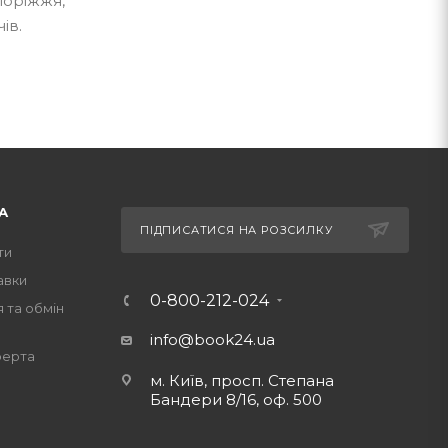
поріжжя,
ів.
А
ПІДПИСАТИСЯ НА РОЗСИЛКУ
ти
авки
0-800-212-024
 та обмін
info@book24.ua
ферта
м. Київ, просп. Степана
Бандери 8/16, оф. 500