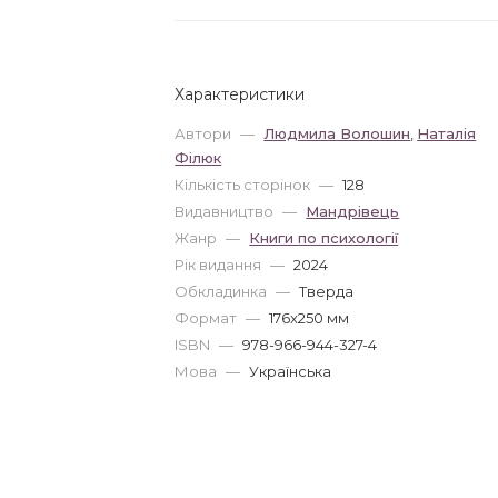
Характеристики
Автори
—
Людмила Волошин
,
Наталія
Філюк
Кількість сторінок
—
128
Видавництво
—
Мандрівець
Жанр
—
Книги по психології
Рік видання
—
2024
Обкладинка
—
Тверда
Формат
—
176x250 мм
ISBN
—
978-966-944-327-4
Мова
—
Українська