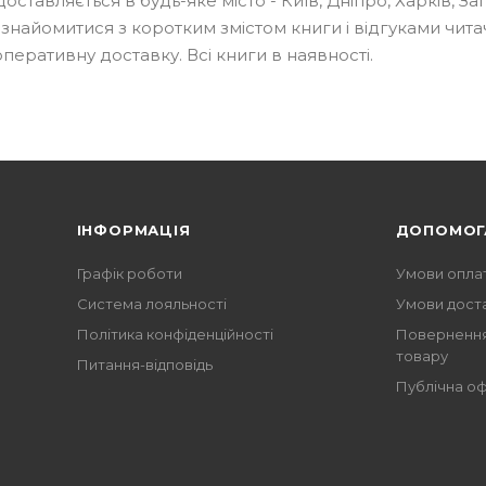
ставляється в будь-яке місто - Київ, Дніпро, Харків, За
 ознайомитися з коротким змістом книги і відгуками читач
перативну доставку. Всі книги в наявності.
ІНФОРМАЦІЯ
ДОПОМОГ
Графік роботи
Умови опла
Система лояльності
Умови дост
Політика конфіденційності
Повернення
товару
Питання-відповідь
Публічна о