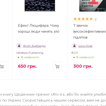
2
Ефект Люцифера. Чому
7 звичок
хороші люди чинять зло
високоефективних
підлітків
Філіп Зімбардо
Шон Кові
Yakaboo Publishing
ВСЛ
В наявності
В наявності
650
грн.
300
грн.
и книгу Щоденник-тренінг «Хто я є, або Як знайти улюб
 по Україні. Скориставшись нашим сервісом, вам не д