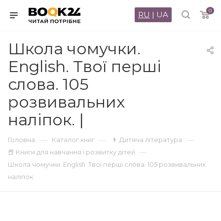
0
RU
|
UA
Школа чомучки.
English. Твої перші
слова. 105
розвивальних
наліпок. |
—
—
—
Головна
Каталог книг
👨 Дитяча література
—
📕 Книги для навчання і розвитку дітей
Школа чомучки. English. Твої перші слова. 105 розвивальних
наліпок.