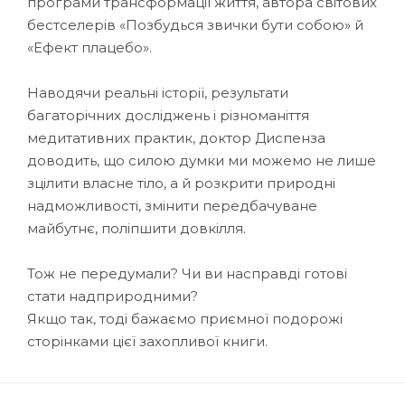
програми трансформації життя, автора світових
бестселерів «Позбудься звички бути собою» й
«Ефект плацебо».
Наводячи реальні історії, результати
багаторічних досліджень і різноманіття
медитативних практик, доктор Диспенза
доводить, що силою думки ми можемо не лише
зцілити власне тіло, а й розкрити природні
надможливості, змінити передбачуване
майбутнє, поліпшити довкілля.
Тож не передумали? Чи ви насправді готові
стати надприродними?
Якщо так, тоді бажаємо приємної подорожі
сторінками цієї захопливої книги.