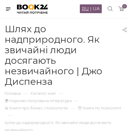
0
RU
|
UA
Шлях до
надприродного. Як
звичайні люди
досягають
незвичайного | Джо
Диспенза
—
—
Головна
Каталог книг
—
🌍 Науково популярна література
—
📊 Книги про бізнес і психологію
🦉 Книги по психології
—
Шлях до надприродного. Як звичайні люди досягають
незвичайного