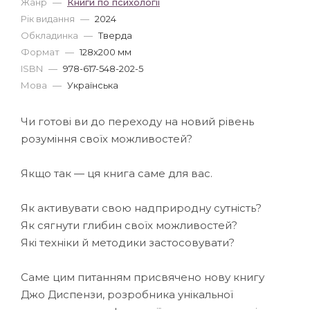
Жанр
—
Книги по психології
Рік видання
—
2024
Обкладинка
—
Тверда
Формат
—
128x200 мм
ISBN
—
978-617-548-202-5
Мова
—
Українська
Чи готові ви до переходу на новий рівень
розуміння своїх можливостей?
Якщо так — ця книга саме для вас.
Як активувати свою надприродну сутність?
Як сягнути глибин своїх можливостей?
Які техніки й методики застосовувати?
Саме цим питанням присвячено нову книгу
Джо Диспензи, розробника унікальної