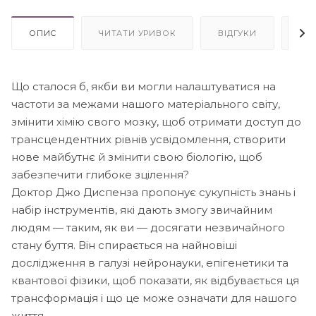
ОПИС
ЧИТАТИ УРИВОК
ВІДГУКИ
АВ
Що сталося б, якби ви могли налаштуватися на
частоти за межами нашого матеріального світу,
змінити хімію свого мозку, щоб отримати доступ до
трансцендентних рівнів усвідомлення, створити
нове майбутнє й змінити свою біологію, щоб
забезпечити глибоке зцілення?
Доктор Джо Диспенза пропонує сукупність знань і
набір інструментів, які дають змогу звичайним
людям — таким, як ви — досягати незвичайного
стану буття. Він спирається на найновіші
дослідження в галузі нейронауки, епігенетики та
квантової фізики, щоб показати, як відбувається ця
трансформація і що це може означати для нашого
життя.