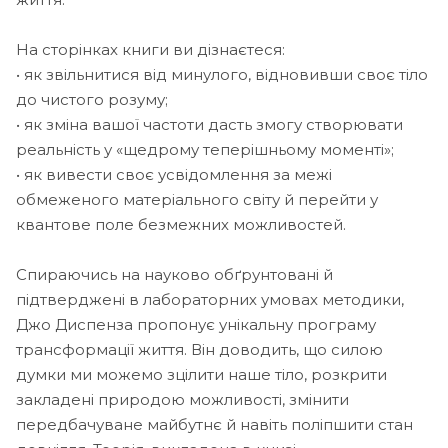
На сторінках книги ви дізнаєтеся:
• як звільнитися від минулого, відновивши своє тіло
до чистого розуму;
• як зміна вашої частоти дасть змогу створювати
реальність у «щедрому теперішньому моменті»;
• як вивести своє усвідомлення за межі
обмеженого матеріального світу й перейти у
квантове поле безмежних можливостей.
Спираючись на науково обґрунтовані й
підтверджені в лабораторних умовах методики,
Джо Диспенза пропонує унікальну програму
трансформації життя. Він доводить, що силою
думки ми можемо зцілити наше тіло, розкрити
закладені природою можливості, змінити
передбачуване майбутнє й навіть поліпшити стан