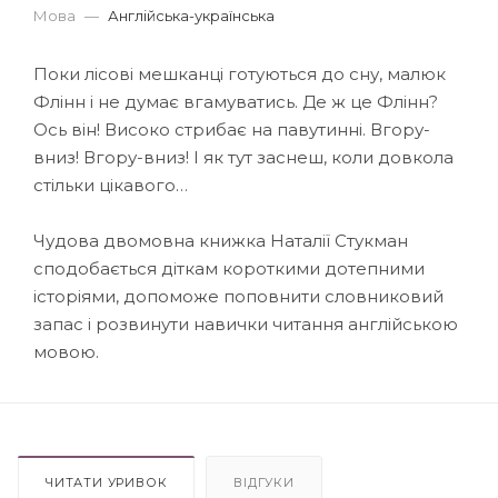
Мова
—
Англійська-українська
Поки лісові мешканці готуються до сну, малюк
Флінн і не думає вгамуватись. Де ж це Флінн?
Ось він! Високо стрибає на павутинні. Вгору-
вниз! Вгору-вниз! І як тут заснеш, коли довкола
стільки цікавого…
Чудова двомовна книжка Наталії Стукман
сподобається діткам короткими дотепними
історіями, допоможе поповнити словниковий
запас і розвинути навички читання англійською
мовою.
ЧИТАТИ УРИВОК
ВІДГУКИ