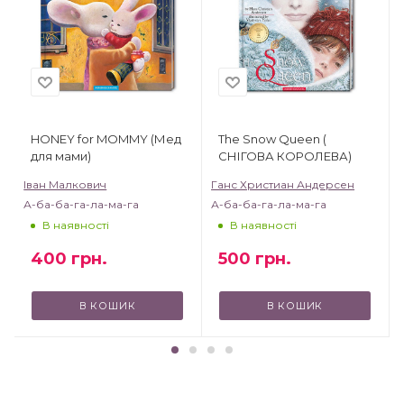
HONEY for MOMMY (Мед
The Snow Queen (
для мами)
CНІГОВА КОРОЛЕВА)
Іван Малкович
Ганс Христиан Андерсен
А-ба-ба-га-ла-ма-га
А-ба-ба-га-ла-ма-га
В наявності
В наявності
400
грн.
500
грн.
В КОШИК
В КОШИК