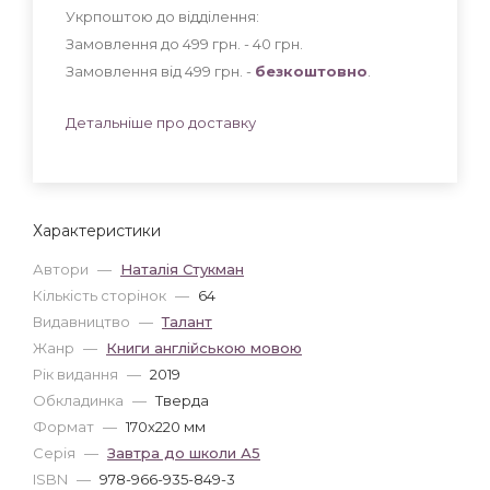
Укрпоштою до відділення:
Замовлення до 499 грн. - 40
грн
.
Замовлення від 499 грн. -
безкоштовно
.
Детальніше про доставку
Характеристики
Автори
—
Наталія Стукман
Кількість сторінок
—
64
Видавництво
—
Талант
Жанр
—
Книги англійською мовою
Рік видання
—
2019
Обкладинка
—
Тверда
Формат
—
170x220 мм
Серія
—
Завтра до школи А5
ISBN
—
978-966-935-849-3