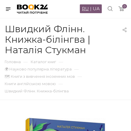
0
RU
|
UA
Швидкий Флінн.
Книжка-білінгва |
Наталія Стукман
—
—
Головна
Каталог книг
—
🌍 Науково популярна література
—
🗺 Книги з вивчення іноземних мов
—
Книги англійською мовою
Швидкий Флінн. Книжка-білінгва