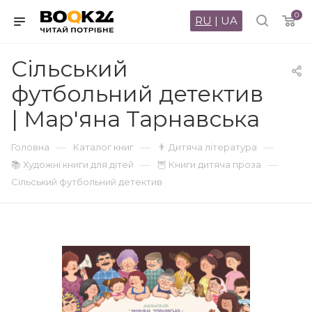
0
RU
|
UA
Сільський
футбольний детектив
| Мар'яна Тарнавська
—
—
—
Головна
Каталог книг
👨 Дитяча література
—
—
📚 Художні книги для дітей
🦉 Книги дитяча проза
Сільський футбольний детектив