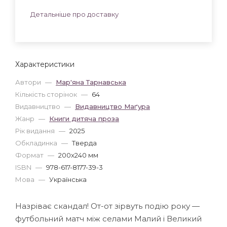
Детальніше про доставку
Характеристики
Автори
—
Мар'яна Тарнавська
Кількість сторінок
—
64
Видавництво
—
Видавництво Маґура
Жанр
—
Книги дитяча проза
Рік видання
—
2025
Обкладинка
—
Тверда
Формат
—
200x240 мм
ISBN
—
978-617-8177-39-3
Мова
—
Українська
Назріває скандал! От-от зірвуть подію року —
футбольний матч між селами Малий і Великий