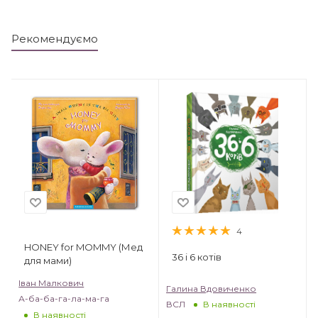
Рекомендуємо
4
HONEY for MOMMY (Мед
36 і 6 котів
для мами)
Іван Малкович
Галина Вдовиченко
А-ба-ба-га-ла-ма-га
ВСЛ
В наявності
В наявності