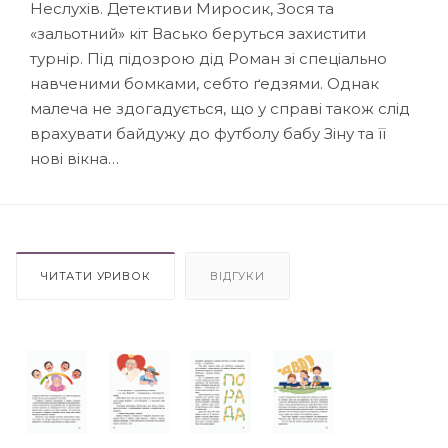
Неслухів. Детективи Миросик, Зося та
«зальотний» кіт Васько беруться захистити
турнір. Під підозрою дід Роман зі спеціально
навченими бомками, себто ґедзями. Однак
малеча не здогадується, що у справі також слід
врахувати байдужу до футболу бабу Зіну та її
нові вікна…
ЧИТАТИ УРИВОК
ВІДГУКИ