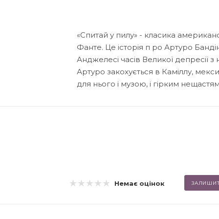
«Спитай у пилу» - класика американ
Фанте. Це історія п ро Артуро Банді
Анджелесі часів Великої депресії з
Артуро закохується в Каміллу, мекси
для нього і музою, і гірким нещастя
Немає оцінок
ЗАЛИШИТ