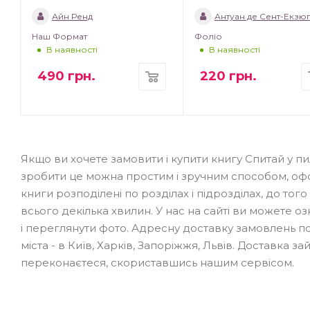
Айн Ренд
Антуан де Сент-Екзю
Наш Формат
Фоліо
В наявності
В наявності
490
грн.
220
грн.
Якщо ви хочете замовити і купити книгу Спитай у п
зробити це можна простим і зручним способом, оф
книги розподілені по розділах і підрозділах, до тог
всього декілька хвилин. У нас на сайті ви можете о
і переглянути фото. Адресну доставку замовлень п
міста - в Київ, Харків, Запоріжжя, Львів. Доставка за
переконаєтеся, скориставшись нашим сервісом.