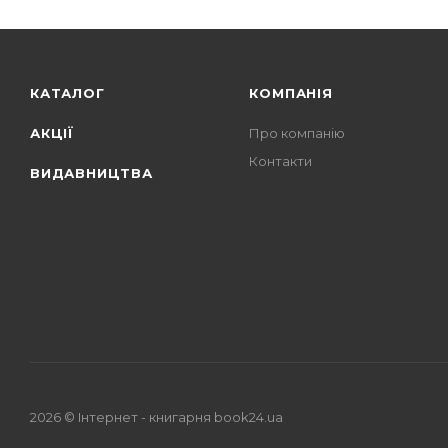
КАТАЛОГ
КОМПАНІЯ
АКЦІЇ
Про компанію
Контакти
ВИДАВНИЦТВА
2026 © Iнтернет - книгарня
book24.ua