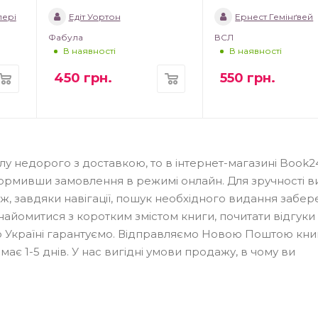
пері
Едіт Уортон
Ернест Гемінґвей
Фабула
ВСЛ
В наявності
В наявності
450
грн.
550
грн.
илу недорого з доставкою, то в інтернет-магазині Book2
ормивши замовлення в режимі онлайн. Для зручності в
о ж, завдяки навігації, пошук необхідного видання забер
знайомитися з коротким змістом книги, почитати відгуки
о Україні гарантуємо. Відправляємо Новою Поштою книг
ймає 1-5 днів. У нас вигідні умови продажу, в чому ви