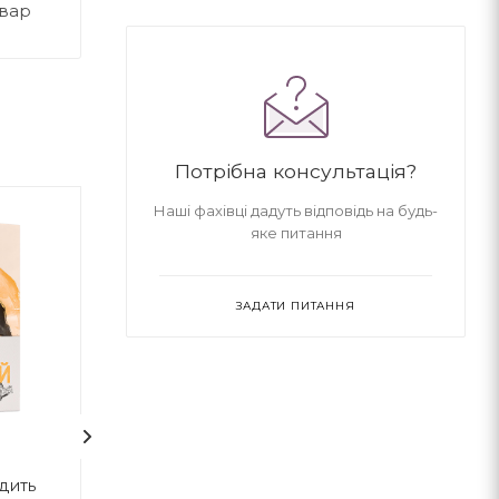
овар
Потрібна консультація?
Наші фахівці дадуть відповідь на будь-
яке питання
ЗАДАТИ ПИТАННЯ
одить
Любий друг
Коханець леді 