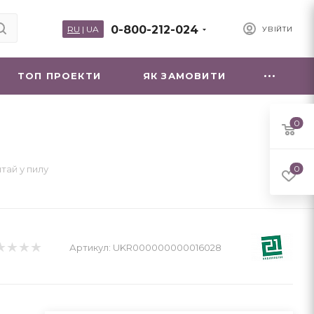
0-800-212-024
RU
|
UA
УВІЙТИ
ТОП ПРОЕКТИ
ЯК ЗАМОВИТИ
0
тай у пилу
0
Артикул:
UKR000000000016028