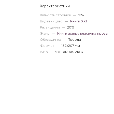
Характеристики
Кількість сторінок
—
224
Видавництво
—
Книги ХХІ
Рік видання
—
2019
Жанр
—
Книги жанру класична проза
Обкладинка
—
Тверда
Формат
—
137x207 мм
ISBN
—
978-617-614-216-4