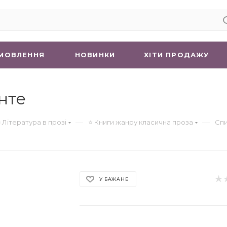
МОВЛЕННЯ
НОВИНКИ
ХIТИ ПРОДАЖУ
нте
—
—
 Література в прозі
⭐ Книги жанру класична проза
Спи
У БАЖАНЕ