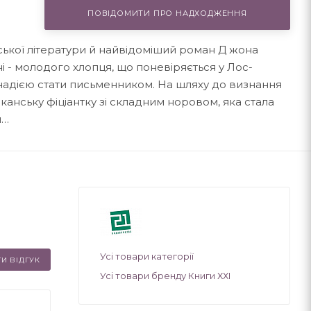
ПОВІДОМИТИ ПРО НАДХОДЖЕННЯ
ської літератури й найвідоміший роман Д жона
ні - молодого хлопця, що поневіряється у Лос-
 надією стати письменником. На шляху до визнання
канську фіціантку зі складним норовом, яка стала
м…
Усі товари категорії
И ВІДГУК
Усі товари бренду Книги ХХІ