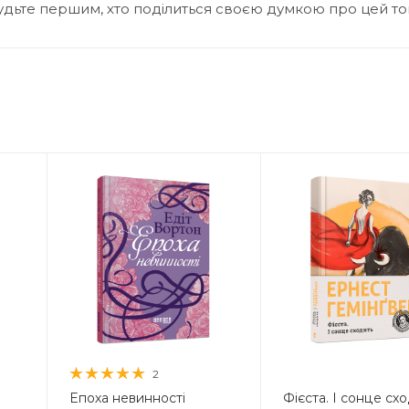
удьте першим, хто поділиться своєю думкою про цей т
2
Епоха невинності
Фієста. І сонце сх