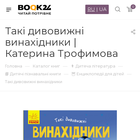
0
RU
|
UA
Такі дивовижні
винахідники |
Катерина Трофимова
—
—
—
Головна
Каталог книг
👨 Дитяча література
—
—
📘 Дитячі пізнавальні книги
🦉 Енциклопедії для дітей
Такі дивовижні винахідники