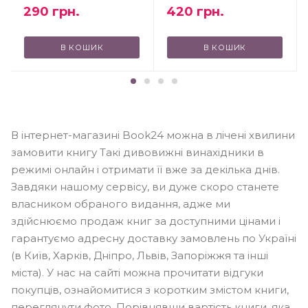
290
грн.
420
грн.
В КОШИК
В КОШИК
В інтернет-магазині Book24 можна в лічені хвилини
замовити книгу Такі дивовижні винахідники в
режимі онлайн і отримати її вже за декілька днів.
Завдяки нашому сервісу, ви дуже скоро станете
власником обраного видання, адже ми
здійснюємо продаж книг за доступними цінами і
гарантуємо адресну доставку замовлень по Україні
(в Київ, Харків, Дніпро, Львів, Запоріжжя та інші
міста). У нас на сайті можна прочитати відгуки
покупців, ознайомитися з коротким змістом книги,
переглянути фото. Порівнявши вартість книги, яка