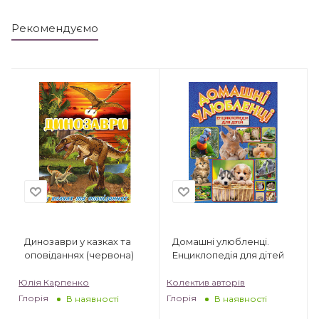
Рекомендуємо
Динозаври у казках та
Домашні улюбленці.
оповіданнях (червона)
Енциклопедія для дітей
Юлія Карпенко
Колектив авторів
Глорія
Глорія
В наявності
В наявності