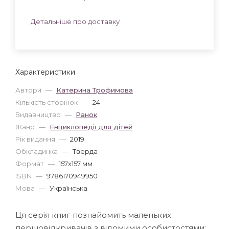
Детальніше про доставку
Характеристики
Автори
—
Катерина Трофимова
Кількість сторінок
—
24
Видавництво
—
Ранок
Жанр
—
Енциклопедії для дітей
Рік видання
—
2019
Обкладинка
—
Тверда
Формат
—
157x157 мм
ISBN
—
9786170949950
Мова
—
Українська
Ця серія книг познайомить маленьких
першовідкривачів з відомими особистостями: