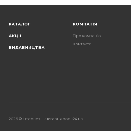
КАТАЛОГ
КОМПАНІЯ
АКЦІЇ
Про компанію
Контакти
ВИДАВНИЦТВА
2026 © Iнтернет - книгарня
book24.ua