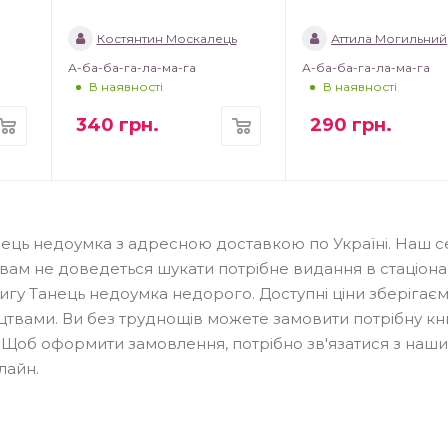
Костянтин Москалець
Аттила Могильний
А-ба-ба-га-ла-ма-га
А-ба-ба-га-ла-ма-га
В наявності
В наявності
340
грн.
290
грн.
нець недоумка з адресною доставкою по Україні. Наш се
 вам не доведеться шукати потрібне видання в стаціон
игу Танець недоумка недорого. Доступні ціни зберігаєм
твами. Ви без труднощів можете замовити потрібну кн
ста. Щоб оформити замовлення, потрібно зв'язатися з наш
лайн.