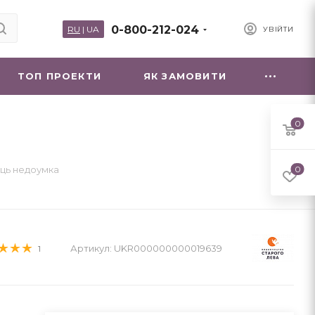
0-800-212-024
RU
|
UA
УВІЙТИ
ТОП ПРОЕКТИ
ЯК ЗАМОВИТИ
0
ць недоумка
0
Артикул:
UKR000000000019639
1