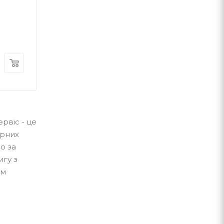
ГОЛОВА
Микола Степанович Вінгановський
Віктор Небор
А-ба-ба-га-ла-ма-га
А-ба-ба-га-ла-ма-г
В наявності
В наявності
370
грн.
300
грн.
рвіс - це
арних
о за
игу з
им