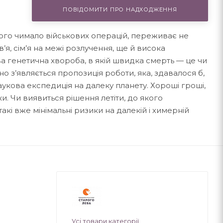
ПОВІДОМИТИ ПРО НАДХОДЖЕННЯ
якого чимало військових операцій, переживає не
в’я, сім’я на межі розлучення, ще й висока
а генетична хвороба, в якій швидка смерть — це чи
но з’являється пропозиція роботи, яка, здавалося б,
укова експедиція на далеку планету. Хороші гроші,
и. Чи виявиться рішення летіти, до якого
такі вже мінімальні ризики на далекій і химерній
Усі товари категорії