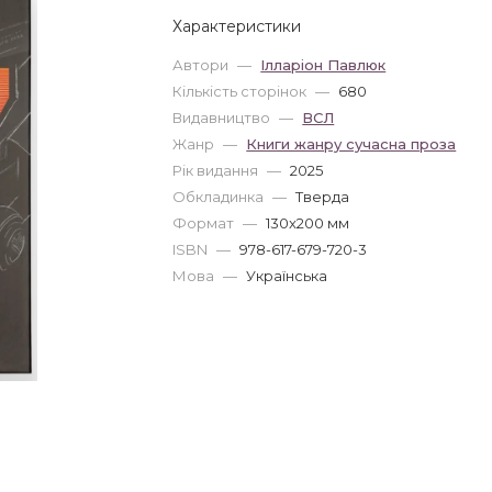
Характеристики
Автори
—
Ілларіон Павлюк
Кількість сторінок
—
680
Видавництво
—
ВСЛ
Жанр
—
Книги жанру сучасна проза
Рік видання
—
2025
Обкладинка
—
Тверда
Формат
—
130x200 мм
ISBN
—
978-617-679-720-3
Мова
—
Українська