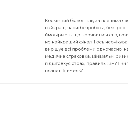
Космічний біолог Гіль, за плечима 
найкращі часи: безробіття, безгроші
ймовірність, що проявиться спадков
не найкращий фінал. І ось неочікува
вирішує всі проблеми одночасно: на
медична страховка, мінімальні ризик
підштовхує страх, правильним? І чи 
планеті Іш-Чель?