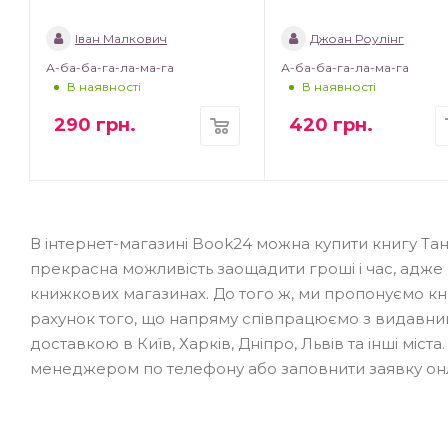
Іван Малкович
Джоан Роулінг
А-ба-ба-га-ла-ма-га
А-ба-ба-га-ла-ма-га
В наявності
В наявності
290
грн.
420
грн.
В інтернет-магазині Book24 можна купити книгу Та
прекрасна можливість заощадити гроші і час, адже
книжкових магазинах. До того ж, ми пропонуємо кн
рахунок того, що напряму співпрацюємо з видавниц
доставкою в Київ, Харків, Дніпро, Львів та інші мі
менеджером по телефону або заповнити заявку он