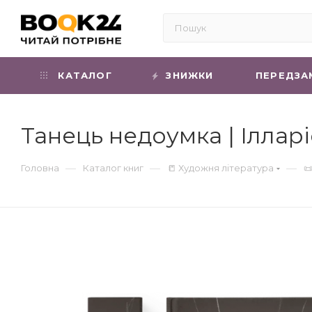
КАТАЛОГ
ЗНИЖКИ
ПЕРЕДЗА
Танець недоумка | Іллар
—
—
—
Головна
Каталог книг
📒 Художня література
