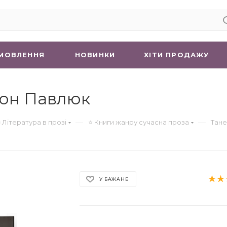
МОВЛЕННЯ
НОВИНКИ
ХIТИ ПРОДАЖУ
іон Павлюк
—
—
 Література в прозі
⭐ Книги жанру сучасна проза
Тане
У БАЖАНЕ