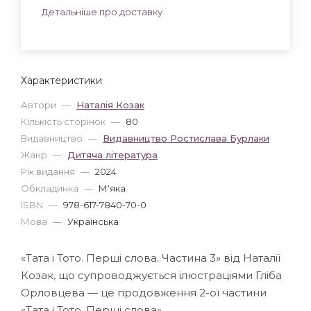
Детальніше про доставку
Характеристики
Автори
—
Наталія Козак
Кількість сторінок
—
80
Видавництво
—
Видавництво Ростислава Бурлаки
Жанр
—
Дитяча література
Рік видання
—
2024
Обкладинка
—
М'яка
ISBN
—
978-617-7840-70-0
Мова
—
Українська
«Тата і Тото. Перші слова. Частина 3» від Наталії
Козак, що супроводжується ілюстраціями Гліба
Орловцева — це продовження 2-ої частини
«Тата і Тото. Перші слова».