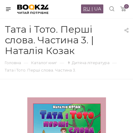
0
RU
|
UA
Тата і Тото. Перші
слова. Частина 3. |
Наталія Козак
—
—
—
Головна
Каталог книг
👨 Дитяча література
Тата і Тото. Перші слова. Частина 3.