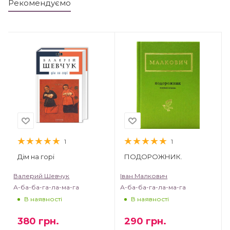
Рекомендуємо
1
1
Дім на горі
ПОДОРОЖНИК.
Валерий Шевчук
Іван Малкович
А-ба-ба-га-ла-ма-га
А-ба-ба-га-ла-ма-га
В наявності
В наявності
380
грн.
290
грн.