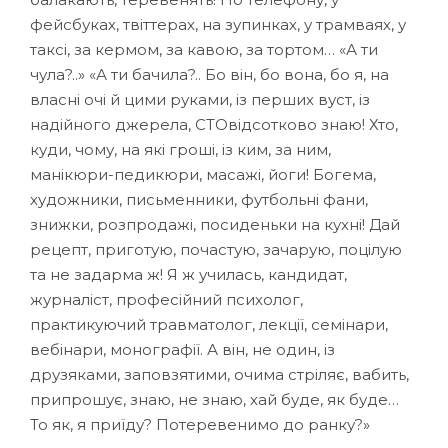
фейсбуках, твіттерах, на зупинках, у трамваях, у
таксі, за кермом, за кавою, за тортом… «А ти
чула?..» «А ти бачила?.. Бо він, бо вона, бо я, на
власні очі й цими руками, із перших вуст, із
надійного джерела, СТОвідсотково знаю! Хто,
куди, чому, на які гроші, із ким, за ним,
манікюри-педикюри, масажі, йоги! Богема,
художники, письменники, футбольні фани,
знижки, розпродажі, посиденьки на кухні! Дай
рецепт, приготую, почастую, зачарую, поцілую
та не задарма ж! Я ж училась, кандидат,
журналіст, професійний психолог,
практикуючий травматолог, лекції, семінари,
вебінари, монографії. А він, не один, із
друзяками, заповзятими, очима стріляє, вабить,
припрошує, знаю, не знаю, хай буде, як буде…
То як, я приїду? Потеревенимо до ранку?»