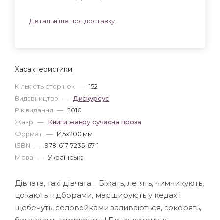
Детальніше про доставку
Характеристики
Кількість сторінок
—
152
Видавництво
—
Дискурсус
Рік видання
—
2016
Жанр
—
Книги жанру сучасна проза
Формат
—
145x200 мм
ISBN
—
978-617-7236-67-1
Мова
—
Українська
Дівчата, такі дівчата… Біжать, летять, чимчикують,
цокають підборами, марширують у кедах і
щебечуть, соловейками заливаються, сокорять,
балакають, теревенять! По телефону, у