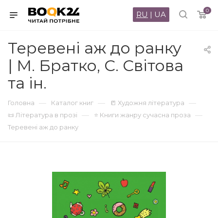
0
RU
|
UA
Теревені аж до ранку
| М. Братко, С. Світова
та ін.
—
—
—
Головна
Каталог книг
📒 Художня література
—
—
📜 Література в прозі
⭐ Книги жанру сучасна проза
Теревені аж до ранку