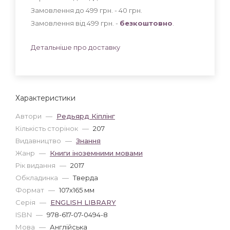
Замовлення до 499 грн. - 40
грн
.
Замовлення від 499 грн. -
безкоштовно
.
Детальніше про доставку
Характеристики
Автори
—
Редьярд Кіплінг
Кількість сторінок
—
207
Видавництво
—
Знання
Жанр
—
Книги іноземними мовами
Рік видання
—
2017
Обкладинка
—
Тверда
Формат
—
107x165 мм
Серія
—
ENGLISH LIBRARY
ISBN
—
978-617-07-0494-8
Мова
—
Англійська