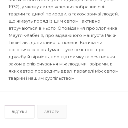
1936), у якому автор яскраво зобразив світ
тварин та дикої природи, а також звичаї людей,
що живуть поряд із цим світом і активно
втручаються в нього. Оповідання про хлопчика
Мауглі-Жабеня, про відважного мангуста Ріккі-
Тіккі-Таві, допитливого тюленя Котика чи
погонича слонів Тумаї — усе це історії про
дружбу й вірність, про підтримку та осягнення
законів співіснування між людьми і звірами, в
яких автор проводить вдалі паралелі між світом
тварин і нашим суспільством.
ВІДГУКИ
АВТОРИ