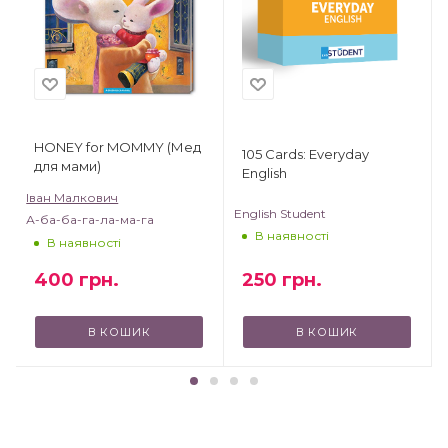
HONEY for MOMMY (Мед
105 Cards: Everyday
для мами)
English
Іван Малкович
English Student
А-ба-ба-га-ла-ма-га
В наявності
В наявності
250
грн.
400
грн.
В КОШИК
В КОШИК