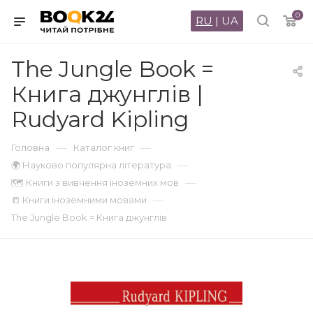
0
RU
|
UA
The Jungle Book =
Книга джунглів |
Rudyard Kipling
—
—
Головна
Каталог книг
—
🌍 Науково популярна література
—
🗺 Книги з вивчення іноземних мов
—
📒 Книги іноземними мовами
The Jungle Book = Книга джунглів