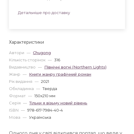
Детальніше про доставку
Характеристики
Автори
—
Chugong
Кількість сторінок
—
316
Видавництво
—
Північні вогні (Northern Lights)
Жанр
—
Книги жанру графічний роман
Рік видання
—
2021
Обкладинка
—
Тверда
Формат
—
150x210 мм
Серія
—
Тільки я візьму новий рівень
ISBN
—
978-617-7984-40-4
Мова
—
Українська
Одного дня у світі відкрився портал, що веде у