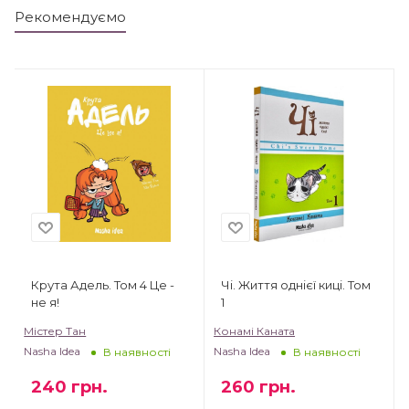
Рекомендуємо
Крута Адель. Том 4 Це -
Чі. Життя однієї киці. Том
не я!
1
Містер Тан
Конамі Каната
Nasha Idea
Nasha Idea
В наявності
В наявності
240
грн.
260
грн.