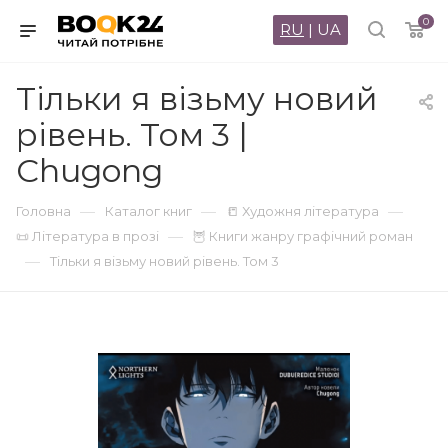
0
RU
|
UA
Тільки я візьму новий
рівень. Том 3 |
Chugong
—
—
—
Головна
Каталог книг
📒 Художня література
—
📜 Література в прозі
🦉 Книги жанру графічний роман
—
Тільки я візьму новий рівень. Том 3