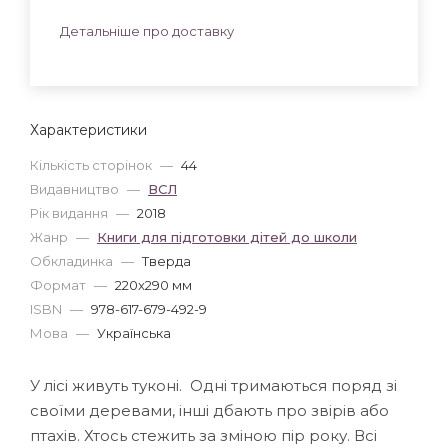
Детальніше про доставку
Характеристики
Кількість сторінок
—
44
Видавництво
—
ВСЛ
Рік видання
—
2018
Жанр
—
Книги для підготовки дітей до школи
Обкладинка
—
Тверда
Формат
—
220x290 мм
ISBN
—
978-617-679-492-9
Мова
—
Українська
У лісі живуть туконі. Одні тримаються поряд зі
своїми деревами, інші дбають про звірів або
птахів. Хтось стежить за зміною пір року. Всі