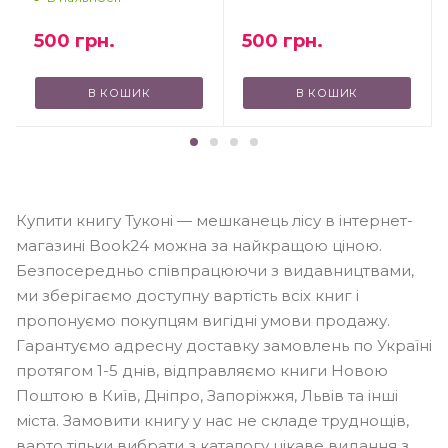
500
грн.
500
грн.
В КОШИК
В КОШИК
Купити книгу Туконі — мешканець лісу в інтернет-
магазині Book24 можна за найкращою ціною.
Безпосередньо співпрацюючи з видавництвами,
ми зберігаємо доступну вартість всіх книг і
пропонуємо покупцям вигідні умови продажу.
Гарантуємо адресну доставку замовлень по Україні
протягом 1-5 днів, відправляємо книги Новою
Поштою в Київ, Дніпро, Запоріжжя, Львів та інші
міста. Замовити книгу у нас не складе труднощів,
варто тільки вибрати з каталогу цікаве видання з