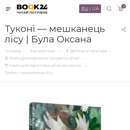
0
RU
|
UA
Туконі — мешканець
лісу | Була Оксана
—
—
—
Головна
Каталог книг
👨 Дитяча література
—
📕 Книги для навчання і розвитку дітей
—
🦉 Книги для підготовки дітей до школи
Туконі — мешканець лісу