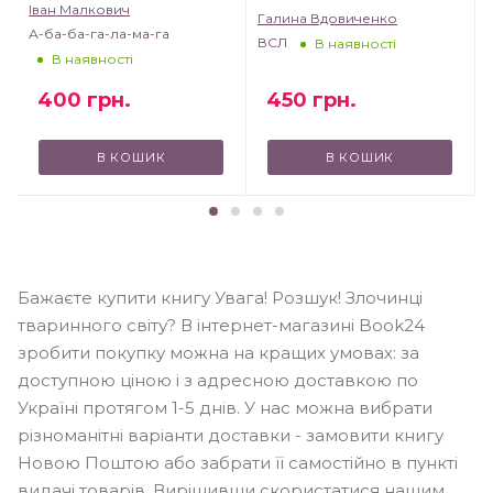
Іван Малкович
Галина Вдовиченко
А-ба-ба-га-ла-ма-га
ВСЛ
В наявності
В наявності
450
грн.
400
грн.
В КОШИК
В КОШИК
Бажаєте купити книгу Увага! Розшук! Злочинці
тваринного світу? В інтернет-магазині Book24
зробити покупку можна на кращих умовах: за
доступною ціною і з адресною доставкою по
Україні протягом 1-5 днів. У нас можна вибрати
різноманітні варіанти доставки - замовити книгу
Новою Поштою або забрати її самостійно в пункті
видачі товарів. Вирішивши скористатися нашим