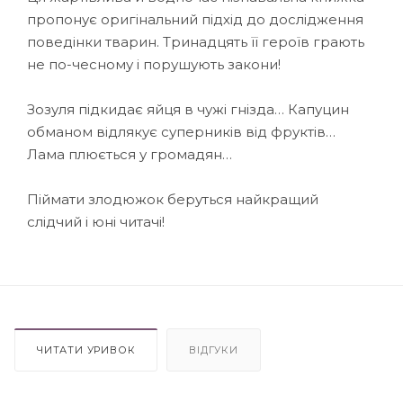
пропонує оригінальний підхід до дослідження
поведінки тварин. Тринадцять її героїв грають
не по-чесному і порушують закони!
Зозуля підкидає яйця в чужі гнізда… Капуцин
обманом відлякує суперників від фруктів…
Лама плюється у громадян…
Піймати злодюжок беруться найкращий
слідчий і юні читачі!
ЧИТАТИ УРИВОК
ВІДГУКИ