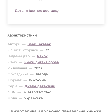
Детальніше про доставку
Характеристики
Автори
—
Гізер Текавек
Кількість сторінок
—
32
Видавництво
—
Ранок
Жанр
—
Книги дитяча проза
Рік видання
—
2023
Обкладинка
—
Тверда
Формат
—
165x245 мм
Серія
—
Дитячі детективи
ISBN
—
978-617-09-7704-5
Мова
—
Українська
Ця жартівлива й водночас пізнавальна книжка