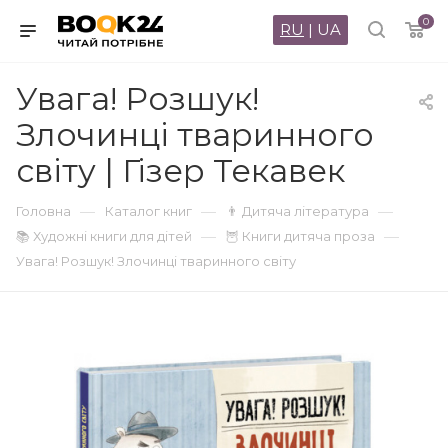
0
RU
|
UA
Увага! Розшук!
Злочинці тваринного
світу | Гізер Текавек
—
—
—
Головна
Каталог книг
👨 Дитяча література
—
—
📚 Художні книги для дітей
🦉 Книги дитяча проза
Увага! Розшук! Злочинці тваринного світу