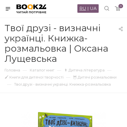
0
RU
|
UA
Твої друзі - визначні
українці. Книжка-
розмальовка | Оксана
Лущевська
—
—
—
Головна
Каталог книг
👨 Дитяча література
—
🖌 Книги для дитячої творчості
🦉 Дитячі розмальовки
—
Твої друзі - визначні українці. Книжка-розмальовка