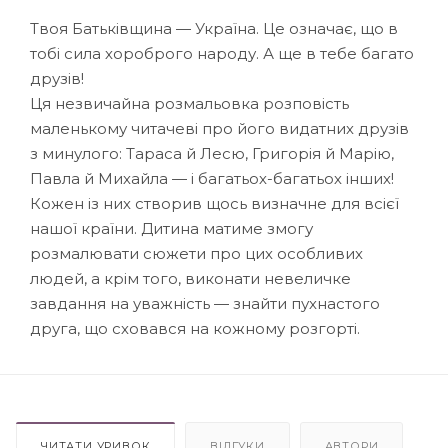
Твоя Батьківщина — Україна. Це означає, що в
тобі сила хороброго народу. А ще в тебе багато
друзів!
Ця незвичайна розмальовка розповість
маленькому читачеві про його видатних друзів
з минулого: Тараса й Лесю, Григорія й Марію,
Павла й Михайла — і багатьох-багатьох інших!
Кожен із них створив щось визначне для всієї
нашої країни. Дитина матиме змогу
розмалювати сюжети про цих особливих
людей, а крім того, виконати невеличке
завдання на уважність — знайти пухнастого
друга, що сховався на кожному розгорті.
ЧИТАТИ УРИВОК
ВІДГУКИ
АВТОРИ