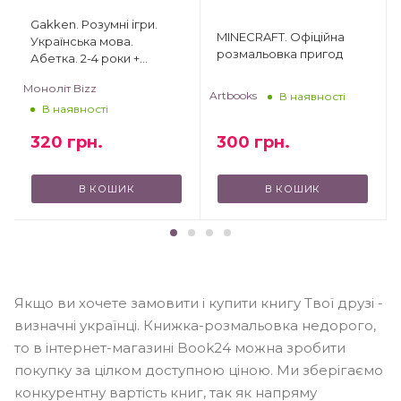
Gakken. Розумні ігри.
MINECRAFT. Офіційна
Українська мова.
розмальовка пригод
Абетка. 2-4 роки +
наліпки і багаторазові
Моноліт Bizz
сторінки для малювання
Artbooks
В наявності
В наявності
300
грн.
320
грн.
В КОШИК
В КОШИК
Якщо ви хочете замовити і купити книгу Твої друзі -
визначні українці. Книжка-розмальовка недорого,
то в інтернет-магазині Book24 можна зробити
покупку за цілком доступною ціною. Ми зберігаємо
конкурентну вартість книг, так як напряму