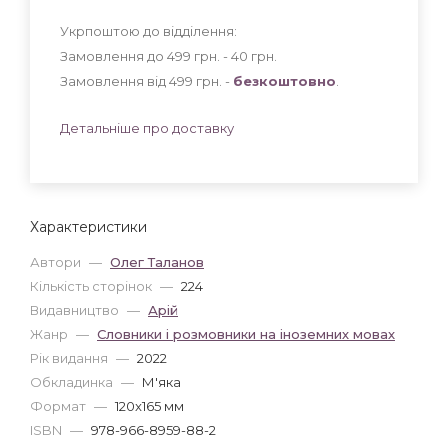
Укрпоштою до відділення:
Замовлення до 499 грн. - 40
грн
.
Замовлення від 499 грн. -
безкоштовно
.
Детальніше про доставку
Характеристики
Автори
—
Олег Таланов
Кількість сторінок
—
224
Видавництво
—
Арій
Жанр
—
Словники і розмовники на іноземних мовах
Рік видання
—
2022
Обкладинка
—
М'яка
Формат
—
120x165 мм
ISBN
—
978-966-8959-88-2