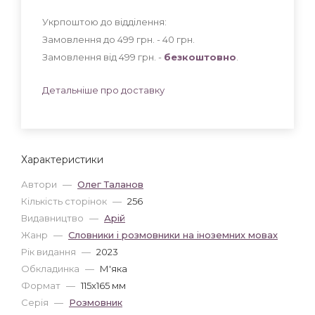
Укрпоштою до відділення:
Замовлення до 499 грн. - 40
грн
.
Замовлення від 499 грн. -
безкоштовно
.
Детальніше про доставку
Характеристики
Автори
—
Олег Таланов
Кількість сторінок
—
256
Видавництво
—
Арій
Жанр
—
Словники і розмовники на іноземних мовах
Рік видання
—
2023
Обкладинка
—
М'яка
Формат
—
115x165 мм
Серія
—
Розмовник