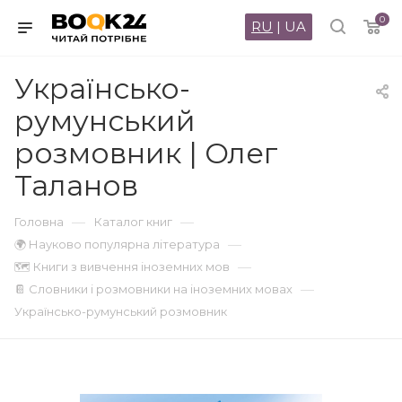
0
RU
|
UA
Українсько-
румунський
розмовник | Олег
Таланов
—
—
Головна
Каталог книг
—
🌍 Науково популярна література
—
🗺 Книги з вивчення іноземних мов
—
📔 Словники і розмовники на іноземних мовах
Українсько-румунський розмовник