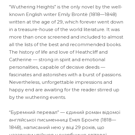
“Wuthering Heights” is the only novel by the well-
known English writer Emily Brontё (1818—1848)
written at the age of 29, which forever went down
in a treasure-house of the world literature. It was
more than once screened and included to almost
all the lists of the best and recommended books.
The history of life and love of Heathcliff and
Catherine — strong in spirit and emotional
personalities, capable of decisive deeds —
fascinates and astonishes with a burst of passions.
Nevertheless, unforgettable impressions and
happy end are awaiting for the reader stirred up
by the wuthering events.
“Буремний перевал” — єдиний роман відомої
англійської письменниці Емілі Бронте (1818—
1848), написаний нею у віці 29 років, що
назавжди увійшов у скарбницю світової