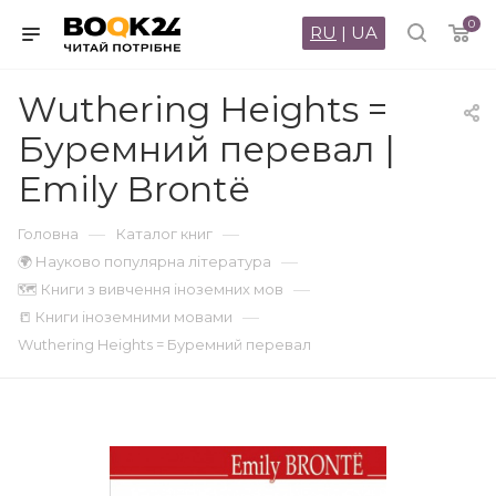
0
RU
|
UA
Wuthering Heights =
Буремний перевал |
Emily Brontё
—
—
Головна
Каталог книг
—
🌍 Науково популярна література
—
🗺 Книги з вивчення іноземних мов
—
📒 Книги іноземними мовами
Wuthering Heights = Буремний перевал