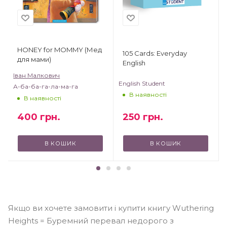
HONEY for MOMMY (Мед
105 Cards: Everyday
для мами)
English
Іван Малкович
English Student
А-ба-ба-га-ла-ма-га
В наявності
В наявності
250
грн.
400
грн.
В КОШИК
В КОШИК
Якщо ви хочете замовити і купити книгу Wuthering
Heights = Буремний перевал недорого з