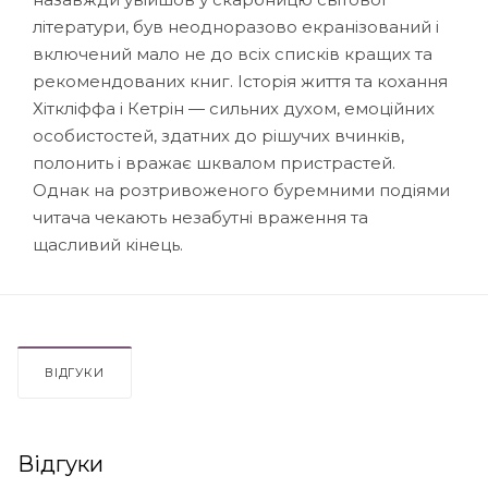
літератури, був неодноразово екранізований і
включений мало не до всіх списків кращих та
рекомендованих книг. Історія життя та кохання
Хіткліффа і Кетрін — сильних духом, емоційних
особистостей, здатних до рішучих вчинків,
полонить і вражає шквалом пристрастей.
Однак на розтривоженого буремними подіями
читача чекають­ незабутні враження та
щасливий кінець.
ВІДГУКИ
Відгуки