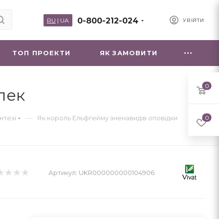
0-800-212-024
RU
|
UA
УВІЙТИ
ТОП ПРОЕКТИ
ЯК ЗАМОВИТИ
0
лек
—
нтезі
Як король Ельфгейму зненавидів оповідки
0
Артикул:
UKR000000000104906