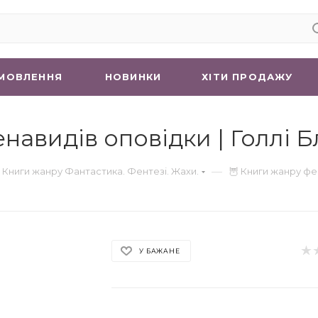
МОВЛЕННЯ
НОВИНКИ
ХIТИ ПРОДАЖУ
навидів оповідки | Голлі Б
—
 Книги жанру Фантастика. Фентезі. Жахи.
🦉 Книги жанру фе
У БАЖАНЕ