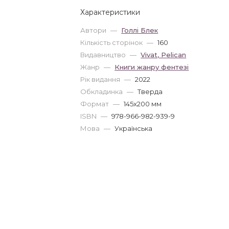
Характеристики
Автори
—
Голлі Блек
Кількість сторінок
—
160
Видавництво
—
Vivat, Pelican
Жанр
—
Книги жанру фентезі
Рік видання
—
2022
Обкладинка
—
Тверда
Формат
—
145x200 мм
ISBN
—
978-966-982-939-9
Мова
—
Українська