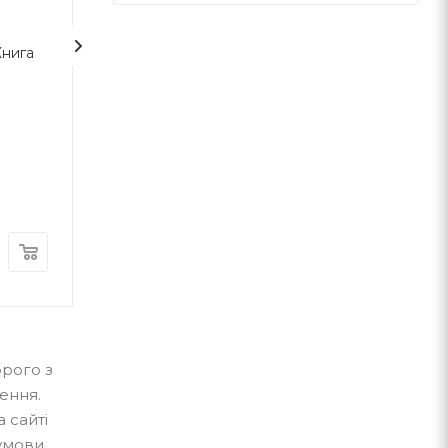
Книга
Гаррі Поттер і таємна
Гаррі Поттер і 
кімната (2)
Фенікса
Джоан Роулінг
Джоан Роулінг
А-ба-ба-га-ла-ма-га
А-ба-ба-га-ла-ма-г
В наявності
В наявності
400
грн.
460
грн.
орого з
ення.
а сайті
 умови