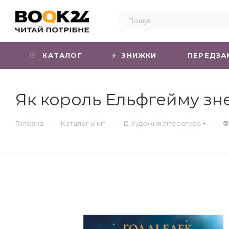
КАТАЛОГ
ЗНИЖКИ
ПЕРЕДЗА
Як король Ельфгейму зне
—
—
—
Головна
Каталог книг
📒 Художня література
