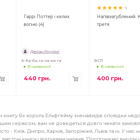
1
Гаррі Поттер і келих
Напівзагублений. 
вогню (4)
третя
Джоан Роулінг
А-ба-ба-га-ла-ма-га
ВСЛ
В наявності
В наявності
440
грн.
400
грн.
ти книгу Як король Ельфгейму зненавидів оповідки нед
шим сервісом, вам не доведеться довго чекати замовл
о - Київ, Дніпро, Харків, Запоріжжя, Львів та ін. У нас н
містом книги і відгуками читачів. Пропонуємо вигідні