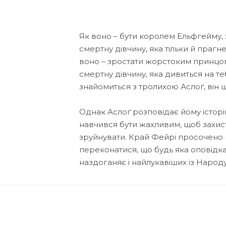
Як воно – бути королем Ельфгейму, 
смертну дівчину, яка тільки й прагн
воно – зростати жорстоким принцом
смертну дівчину, яка дивиться на 
знайомиться з тролихою Аслоґ, він щ
Однак Аслоґ розповідає йому історі
навчився бути жахливим, щоб захисти
зруйнувати. Край Фейрі просочено пл
переконатися, що будь яка оповідка
наздоганяє і найлукавіших із Народу