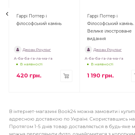
Гаррі Поттер і
Гаррі Поттер і
філософський камінь
Філософський камінь.
Велике ілюстроване
видання
Джоан Роулінг
Джоан Роулінг
А-ба-ба-га-ла-ма-га
А-ба-ба-га-ла-ма-га
В наявності
В наявності
420
грн.
1 190
грн.
В інтернет-магазині Book24 можна замовити і купи
адресною доставкою по Україні. Скориставшись на
Протягом 1-5 днів товар доставляється в будь-яке міст
можна переглянути фото, ознайомитися з коротким з