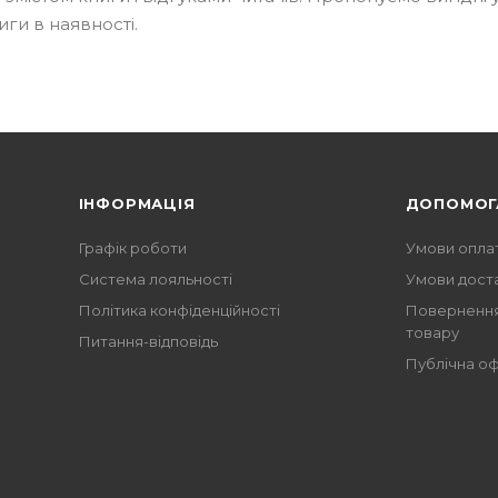
иги в наявності.
ІНФОРМАЦІЯ
ДОПОМОГ
Графік роботи
Умови опла
Система лояльності
Умови дост
Політика конфіденційності
Повернення
товару
Питання-відповідь
Публічна о