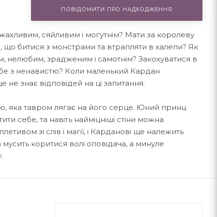
ПОВІДОМИТИ ПРО НАДХОДЖЕННЯ
жахливим, сяйливим і могутнім? Мати за королеву
е, що битися з монстрами та втрапляти в халепи? Як
, нелюбим, зрадженим і самотнім? Закохуватися в
тебе з ненавистю? Коли маленький Кардан
е не знає відповідей на ці запитання.
ю, яка тавром лягає на його серце. Юний принц
ти себе, та навіть найміцніші стіни можна
етивом зі слів і магії, і Карданові ще належить
 мусить коритися волі оповідача, а минуле
.