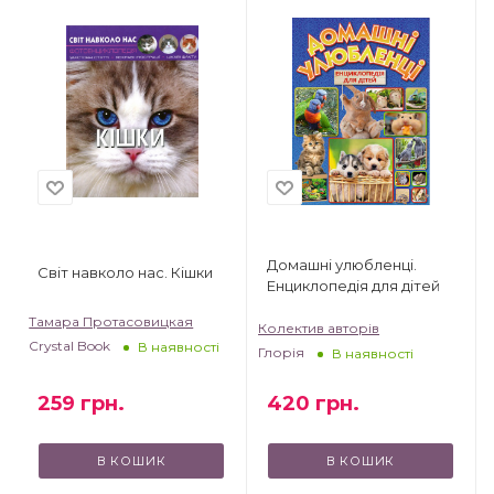
Домашні улюбленці.
Світ навколо нас. Кішки
Енциклопедія для дітей
Тамара Протасовицкая
Колектив авторів
Crystal Book
В наявності
Глорія
В наявності
259
грн.
420
грн.
В КОШИК
В КОШИК