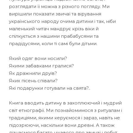
розглядати її можна з різного погляду. Ми
вирішили показати звичаї та вірування
українського народу очима дитини і так, ніби
маленький читач мандрує крізь віки й
спілкується з нашими прабабусями та
прадідусями, коли ті самі були дітьми.
Який одяг вони носили?
Якими забавками гралися?
Як дражнили друів?
Яких пісень співали?
Які подарунки готували на свята?..
Книга вводить дитину в захоплюючий і мудрий
світ етнографії. Ми познайомимося з ритуалам і
традиціями, якими керуємося і зараз, навіть не
підозрюючи, наскільки вони древні. А також
дізнаємося багато цікавого про звичаї і побут