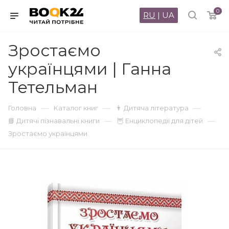
0
RU
|
UA
Зростаємо
українцями | Ганна
Тетельман
—
—
—
Головна
Каталог книг
👨 Дитяча література
—
—
📘 Дитячі пізнавальні книги
🦉 Енциклопедії для дітей
Зростаємо українцями