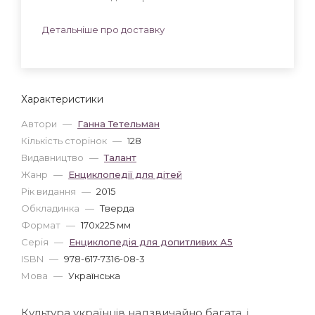
Детальніше про доставку
Характеристики
Автори
—
Ганна Тетельман
Кількість сторінок
—
128
Видавництво
—
Талант
Жанр
—
Енциклопедії для дітей
Рік видання
—
2015
Обкладинка
—
Тверда
Формат
—
170x225 мм
Серія
—
Енциклопедія для допитливих А5
ISBN
—
978-617-7316-08-3
Мова
—
Українська
Культура українців надзвичайно багата, і