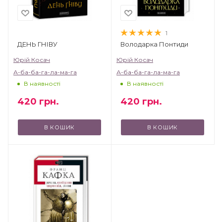
1
ДЕНЬ ГНІВУ
Володарка Понтиди
Юрій Косач
Юрій Косач
А-ба-ба-га-ла-ма-га
А-ба-ба-га-ла-ма-га
В наявності
В наявності
420
грн.
420
грн.
В КОШИК
В КОШИК