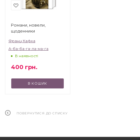
Романи, новели,
щоденники
Франц Кафка
А-ба-ба-га-ла-ма-га
В наявності
400
грн.
В КОШИК
ПОВЕРНУТИСЯ ДО СПИСКУ