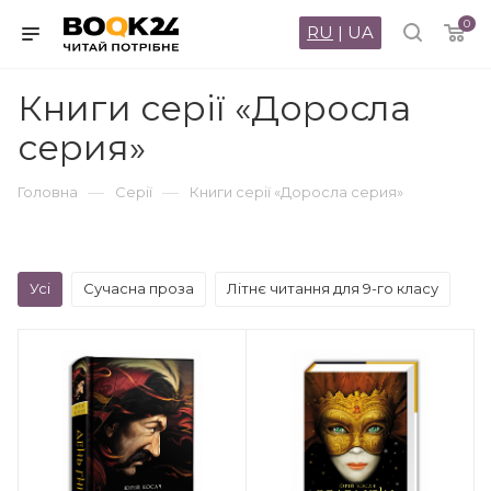
0
RU
|
UA
Книги серії «Доросла
серия»
—
—
Головна
Серії
Книги серії «Доросла серия»
Усі
Сучасна проза
Літнє читання для 9-го класу