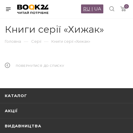
0
RU
|
UA
Книги серії «Хижак»
—
—
Головна
Серії
Книги серії «Хижак»
ПОВЕРНУТИСЯ ДО СПИСКУ
КАТАЛОГ
АКЦІЇ
ВИДАВНИЦТВА