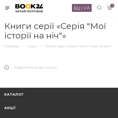
0
RU
|
UA
Книги серії «Серія "Мої
історії на ніч"»
—
—
Головна
Серії
Книги серії «Серія "Мої історії на ніч"»
ПОВЕРНУТИСЯ ДО СПИСКУ
КАТАЛОГ
АКЦІЇ