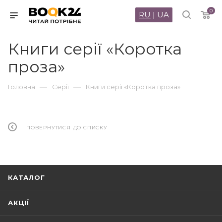
0
RU
|
UA
Книги серії «Коротка
проза»
—
—
Головна
Серії
Книги серії «Коротка проза»
ПОВЕРНУТИСЯ ДО СПИСКУ
КАТАЛОГ
АКЦІЇ