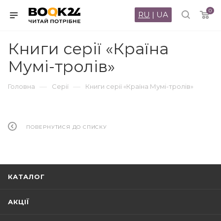
0
RU
|
UA
Книги серії «Країна
Мумі-тролів»
—
—
Головна
Серії
Книги серії «Країна Мумі-тролів»
ПОВЕРНУТИСЯ ДО СПИСКУ
КАТАЛОГ
АКЦІЇ