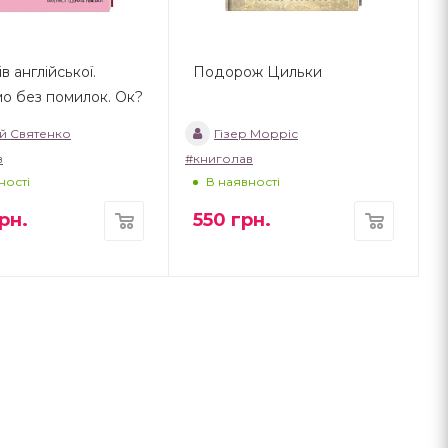
в англійської.
Подорож Цильки
о без помилок. Ок?
й Святенко
Гізер Морріс
в
#книголав
ності
В наявності
рн.
550
грн.