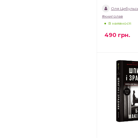
Оля Цибульс
#книголав
В наявності
490
грн.