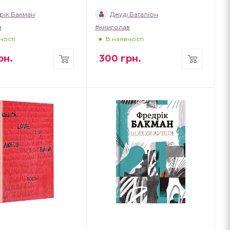
рік Бакман
Джуді Баталіон
в
#книголав
ності
В наявності
рн.
300
грн.