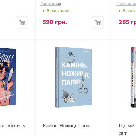
#книголав
#книгола
В наявності
В наяв
590
грн.
265
гр
полюбити ту,
Камінь. Ножиці. Папір
Що мій 
світ