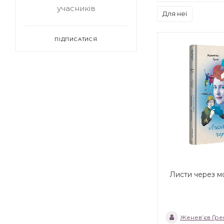
учасників
Для неї
ПІДПИСАТИСЯ
Листи через м
Женев’єв Ґре