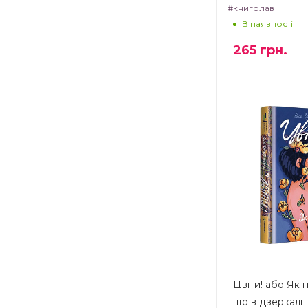
#книголав
В наявності
265
грн.
Цвіти! або Як 
що в дзеркалі