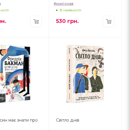
в
#книголав
ності
В наявності
н.
530
грн.
син має знати про
Світло днів