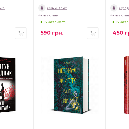
ька
Фини Элис
Фред
#книголав
#книгола
В наявності
В наяв
590
грн.
450
г