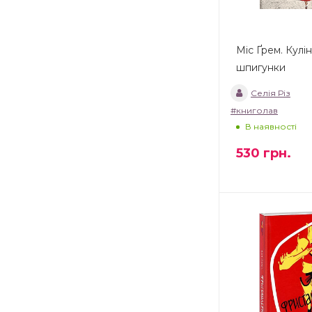
Міс Ґрем. Кулі
шпигунки
Селія Різ
#книголав
В наявності
530
грн.