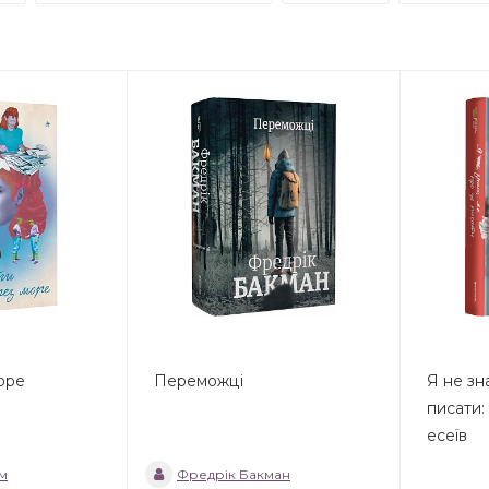
оре
Переможці
Я не зн
писати:
есеїв
м
Фредрік Бакман