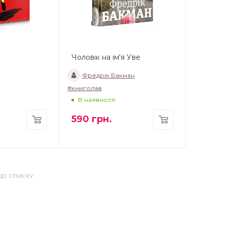
Чоловік на ім'я Уве
Фредрік Бакман
#книголав
В наявності
590
грн.
ДО СПИСКУ