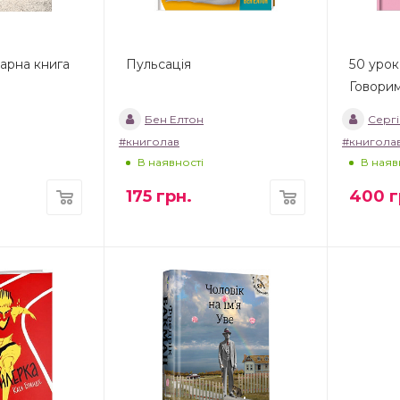
нарна книга
Пульсація
50 урокі
Говорим
Бен Елтон
Сергі
#книголав
#книгола
В наявності
В наяв
175
грн.
400
г