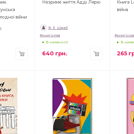
ник.
Незриме життя Адді Лярю
Книга L
унська
війна
олодної війни
р
В. Е. Шваб
#книголав
#книгола
В наявності
В наяв
640
грн.
265
гр