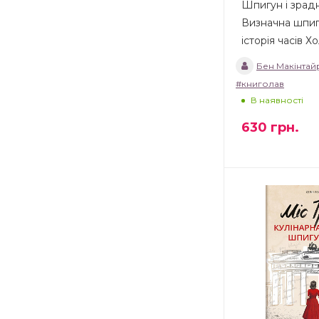
Шпигун і зрад
Визначна шпиг
історія часів Х
Бен Макінтай
#книголав
В наявності
630
грн.