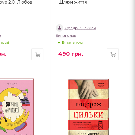
ove 2.0. Любов і
Шляхи життя
Фредрік Бакман
в
#книголав
ності
В наявності
н.
490
грн.