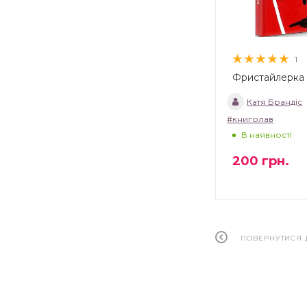
1
Фристайлерка
Катя Брандіс
#книголав
В наявності
200
грн.
ПОВЕРНУТИСЯ 