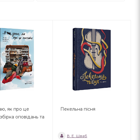
аю, як про це
Пекельна пісня
 збірка оповідань та
В. Е. Шваб