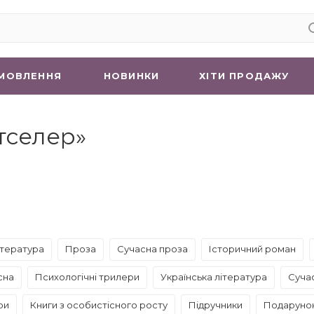
МОВЛЕННЯ
НОВИНКИ
ХIТИ ПРОДАЖУ
тселер»
ітература
Проза
Сучасна проза
Історичний роман
сна
Психологічні трилери
Українська література
Суча
ри
Книги з особистісного росту
Підручники
Подарунок