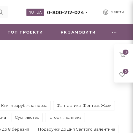
0-800-212-024
RU
|
UA
УВІЙТИ
ТОП ПРОЕКТИ
ЯК ЗАМОВИТИ
0
0
Книги зарубіжна проза
Фантастика. Фентезі. Жахи
сна
Суспільство
Історія, політика
 до 8 березня
Подарунки до Дня Святого Валентина