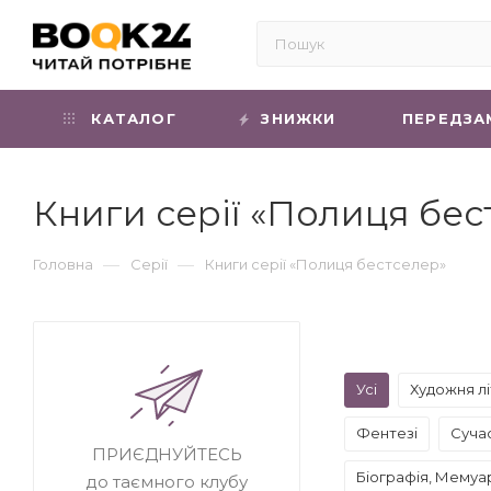
КАТАЛОГ
ЗНИЖКИ
ПЕРЕДЗА
Книги серії «Полиця бес
—
—
Головна
Серії
Книги серії «Полиця бестселер»
Усі
Художня л
Фентезі
Суча
ПРИЄДНУЙТЕСЬ
Біографія, Мемуа
до таємного клубу