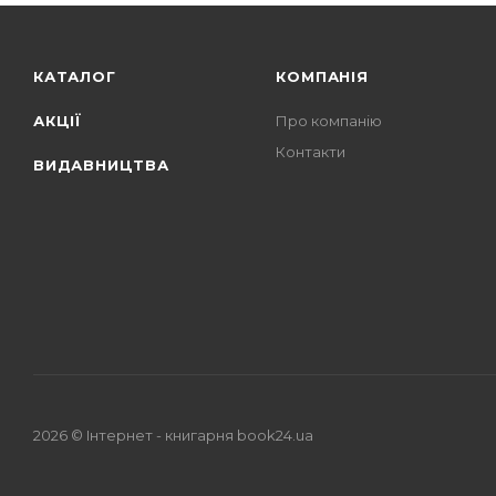
КАТАЛОГ
КОМПАНІЯ
АКЦІЇ
Про компанію
Контакти
ВИДАВНИЦТВА
2026 © Iнтернет - книгарня
book24.ua