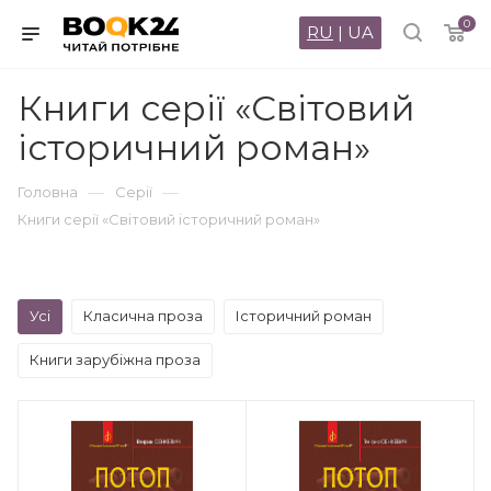
0
RU
|
UA
Книги серії «Світовий
історичний роман»
—
—
Головна
Серії
Книги серії «Світовий історичний роман»
Усі
Класична проза
Історичний роман
Книги зарубіжна проза