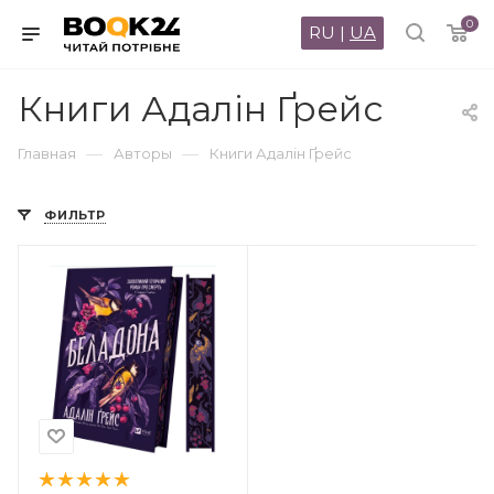
0
RU
|
UA
Книги Адалін Ґрейс
—
—
Главная
Авторы
Книги Адалін Ґрейс
ФИЛЬТР