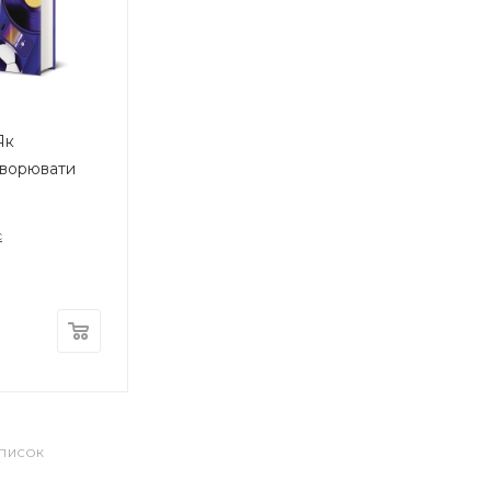
Як
творювати
с
СПИСОК