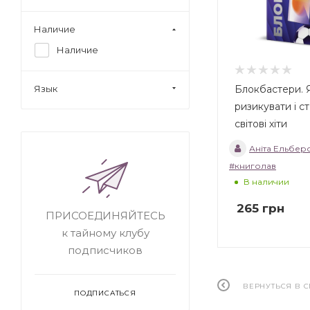
Наличие
Наличие
Блокбастери. 
Язык
ризикувати і с
світові хіти
Аніта Ельбер
#книголав
В наличии
265
грн
ПРИСОЕДИНЯЙТЕСЬ
к тайному клубу
подписчиков
ВЕРНУТЬСЯ В 
ПОДПИСАТЬСЯ