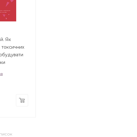
̆. Як
д токсичних
побудувати
нки
на
СПИСОК