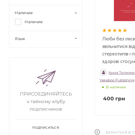
Наличие
Наличие
Люби без ілюзіи
Язык
звільнитися ві
стереотипів і 
здорові стосу
Анна Топили
Yakaboo Publishing
В наличии
ПРИСОЕДИНЯЙТЕСЬ
400
грн
к тайному клубу
подписчиков
ПОДПИСАТЬСЯ
ВЕРНУТЬСЯ В 